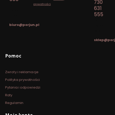
730
prywatności
.
pon. - pt.
631
/ 7:00 -
555
15:00
pon. - pt.
biuro@porjun.pl
/ 8:00 -
16:00
sklep@porj
Linki w stopce
Pomoc
Zwroty i reklamacje
Polityka prywatności
Pytania i odpowiedzi
Raty
Regulamin