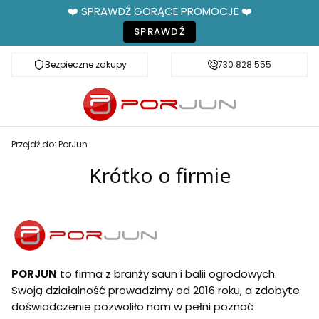
❤️ SPRAWDŹ GORĄCE PROMOCJE ❤️
SPRAWDŹ
Bezpieczne zakupy
Fachowe doradztwo
730 828 555
Przejdź do:
PorJun
Krótko o firmie
PORJUN
to firma z branży saun i balii ogrodowych.
Swoją działalność prowadzimy od 2016 roku, a zdobyte
doświadczenie pozwoliło nam w pełni poznać