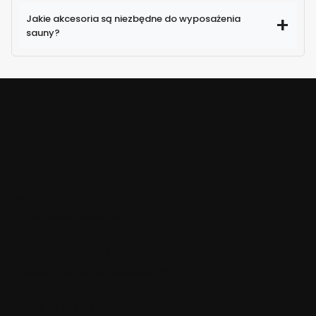
Jakie akcesoria są niezbędne do wyposażenia
sauny?
TANIA WYSYŁKA!
Nawet dla wielu przedmiotów
WYSYŁAMY W CIĄGU 24H
Dla zamówień złożonych do 13:00
BEZPIECZNE PŁATNOŚCI
Dzięki certyfikatowi i szyfrowaniu SSL
WYGODNA DOSTAWA