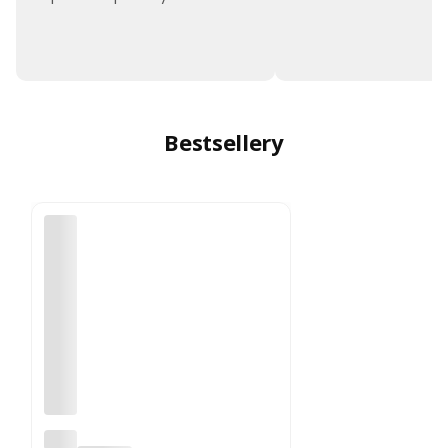
Bestsellery
Opa