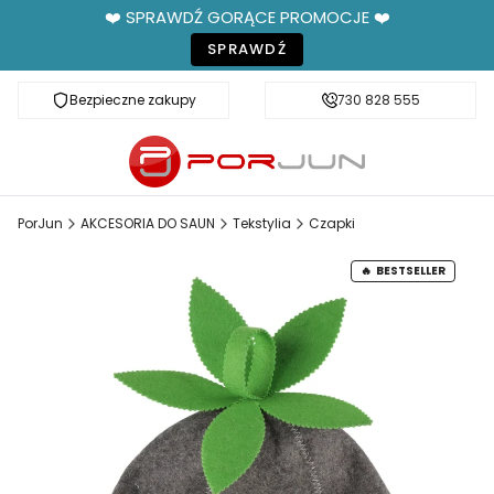
❤️ SPRAWDŹ GORĄCE PROMOCJE ❤️
SPRAWDŹ
Bezpieczne zakupy
Fachowe doradztwo
730 828 555
PorJun
AKCESORIA DO SAUN
Tekstylia
Czapki
BESTSELLER