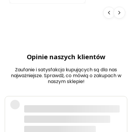
ste
do
sau
ny
Aba
chi
typ
5
dow
olny
wy
Opinie naszych klientów
mia
r
Zaufanie i satysfakcja kupujących są dla nas
najważniejsze. Sprawdź, co mówią o zakupach w
naszym sklepie!
Produkty bardzo solidne, dokładnie
takie jak w opisie. Paczka dotarła
szybko i świetnie zapakowana.