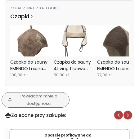
ZOBACZ INNE Z KATEGORII
Czapki
Czapka do sauny
Czapka do sauny
Czapka do sauny
EMENDO Lniana
4Living filcowa
EMENDO Lniana
Muminki Brązowa
100,00 zł
Pilotka
50,00 zł
brązowa
77,00 zł
Powiadom mnie o
dostępności
Zalecane przy zakupie:
Oparcie profilowane do