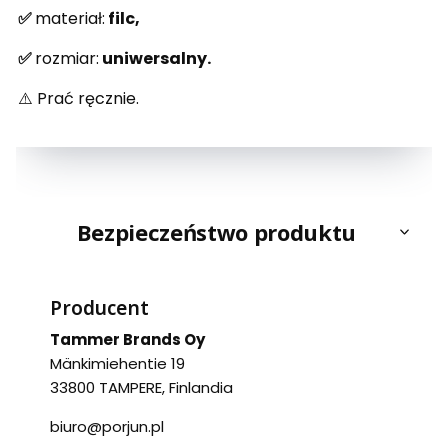
✅
materiał:
filc,
✅
rozmiar:
uniwersalny.
⚠️ Prać ręcznie.
Bezpieczeństwo produktu
Producent
Tammer Brands Oy
Mänkimiehentie 19
33800 TAMPERE, Finlandia
biuro@porjun.pl