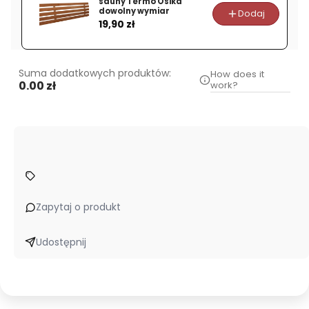
sauny Termo Osika
dowolny wymiar
Dodaj
Cena
19,90 zł
Suma dodatkowych produktów:
How does it
0.00 zł
work?
Zapytaj o produkt
Udostępnij