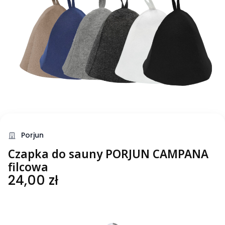
Porjun
Czapka do sauny PORJUN CAMPANA
filcowa
Cena
24,00 zł
Wybierz wariant produktu:
Poszczególne warianty mogą różnić się ceną