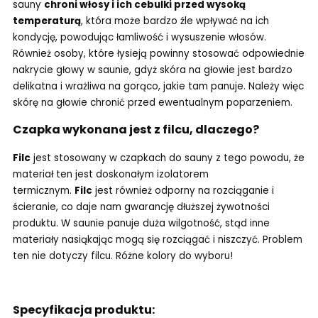
sauny
chroni włosy i ich cebulki przed wysoką
temperaturą
, która może bardzo źle wpływać na ich
kondycję, powodując łamliwość i wysuszenie włosów.
Również osoby, które łysieją powinny stosować odpowiednie
nakrycie głowy w saunie, gdyż skóra na głowie jest bardzo
delikatna i wrażliwa na gorąco, jakie tam panuje. Należy więc
skórę na głowie chronić przed ewentualnym poparzeniem.
Czapka wykonana jest z filcu, dlaczego?
Filc
jest stosowany w czapkach do sauny z tego powodu, że
materiał ten jest doskonałym izolatorem
termicznym.
Filc
jest również odporny na rozciąganie i
ścieranie, co daje nam gwarancję dłuższej żywotności
produktu. W saunie panuje duża wilgotność, stąd inne
materiały nasiąkając mogą się rozciągać i niszczyć. Problem
ten nie dotyczy filcu. Różne kolory do wyboru!
Specyfikacja produktu: