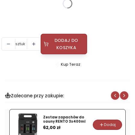
*
Kolor
Wybierz
DODAJ DO
sztuk
KOSZYKA
Kup Teraz
Szybki
zakup
dla
produktu
Zalecane przy zakupie:
Czapka
do
sauny
Zestaw zapachów do
PORJUN
sauny RENTO 3x400ml
Dodaj
Cena
CAMPANA
62,00 zł
filcowa