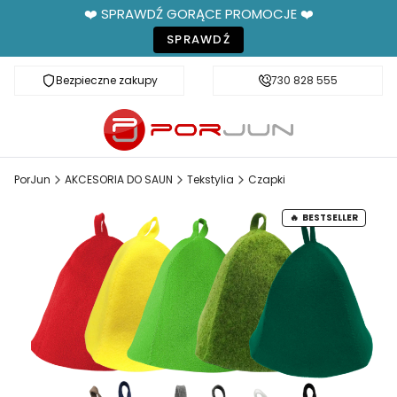
❤️ SPRAWDŹ GORĄCE PROMOCJE ❤️
SPRAWDŹ
Bezpieczne zakupy
Fachowe doradztwo
730 828 555
PorJun
AKCESORIA DO SAUN
Tekstylia
Czapki
BESTSELLER