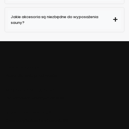
Jakie akcesoria są niezbędne do wyposażenia
sauny?
TANIA WYSYŁKA!
Nawet dla wielu przedmiotów
WYSYŁAMY W CIĄGU 24H
Dla zamówień złożonych do 13:00
BEZPIECZNE PŁATNOŚCI
Dzięki certyfikatowi i szyfrowaniu SSL