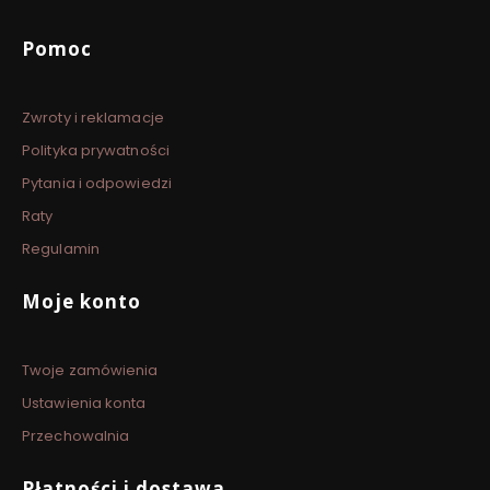
Linki w stopce
Pomoc
Zwroty i reklamacje
Polityka prywatności
Pytania i odpowiedzi
Raty
Regulamin
Moje konto
Twoje zamówienia
Ustawienia konta
Przechowalnia
Płatności i dostawa