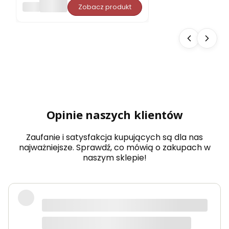
PORJUN
Zobacz produkt
pro
ste
do
sau
ny
Aba
chi
typ
5
dow
olny
wy
Opinie naszych klientów
mia
r
Zaufanie i satysfakcja kupujących są dla nas
najważniejsze. Sprawdź, co mówią o zakupach w
naszym sklepie!
Produkty bardzo solidne, dokładnie
takie jak w opisie. Paczka dotarła