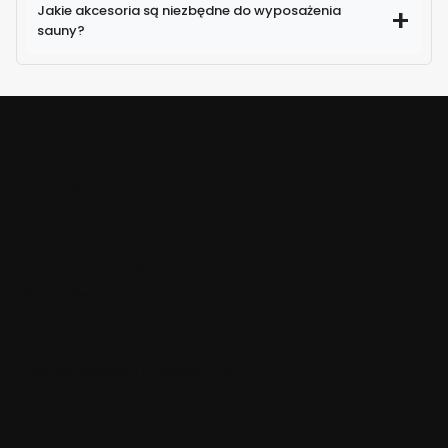
Jakie akcesoria są niezbędne do wyposażenia
sauny?
TANIA WYSYŁKA!
Nawet dla wielu przedmiotów
WYSYŁAMY W CIĄGU 24H
Dla zamówień złożonych do 13:00
BEZPIECZNE PŁATNOŚCI
Dzięki certyfikatowi i szyfrowaniu SSL
WYGODNA DOSTAWA