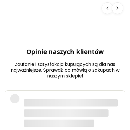
do
sau
ny
Aba
chi
typ
5
dow
olny
wy
Opinie naszych klientów
mia
r
Zaufanie i satysfakcja kupujących są dla nas
najważniejsze. Sprawdź, co mówią o zakupach w
naszym sklepie!
Produkty bardzo solidne, dokładnie
takie jak w opisie. Paczka dotarła
szybko i świetnie zapakowana.