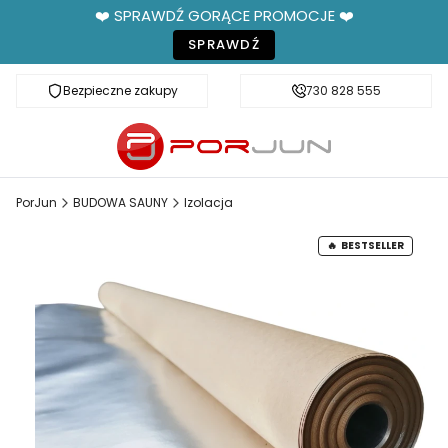
❤️ SPRAWDŹ GORĄCE PROMOCJE ❤️
SPRAWDŹ
Bezpieczne zakupy
Fachowe doradztwo
730 828 555
PorJun
BUDOWA SAUNY
Izolacja
BESTSELLER