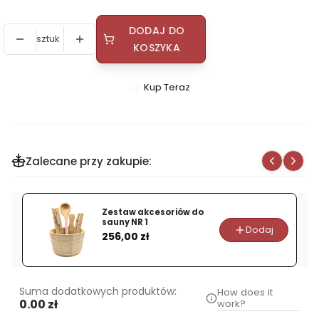
DODAJ DO
sztuk
KOSZYKA
Kup Teraz
Szybki
zakup
dla
produktu
Zalecane przy zakupie:
Folia
aluminiowa
izolacyjna
Zestaw akcesoriów do
do
sauny NR 1
Dodaj
Cena
sauny
256,00 zł
30m2
Suma dodatkowych produktów:
How does it
0.00 zł
work?