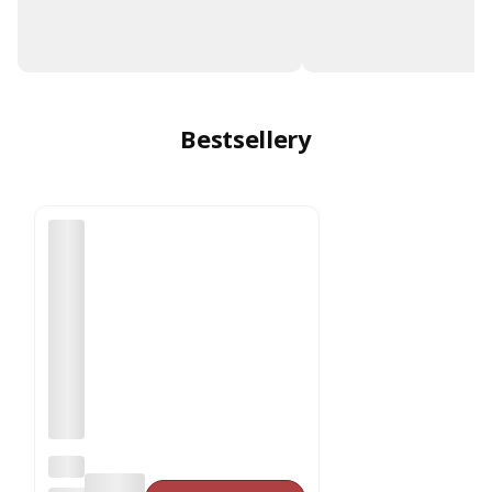
Bestsellery
Opa
rcie