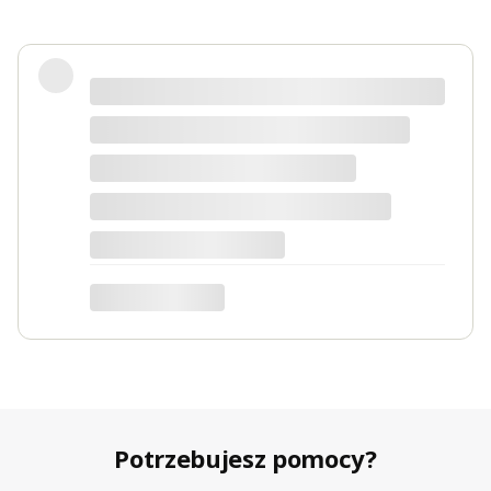
Produkty bardzo solidne, dokładnie
takie jak w opisie. Paczka dotarła
szybko i świetnie zapakowana.
Marta
Potrzebujesz pomocy?