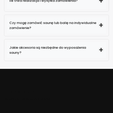
Ile trwa realizacja i wysyłka zamówienia?
Czy mogę zamówić saunę lub balię na indywidualne
zamówienie?
Jakie akcesoria są niezbędne do wyposażenia
sauny?
TANIA WYSYŁKA!
Nawet dla wielu przedmiotów
WYSYŁAMY W CIĄGU 24H