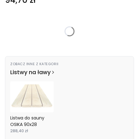
94,70 zł
Wybierz wariant produktu:
Poszczególne warianty mogą różnić się ceną
*
długość
Wybierz
ZOBACZ INNE Z KATEGORII
Listwy na ławy
Listwa do sauny
OSIKA 90x28
288,40 zł