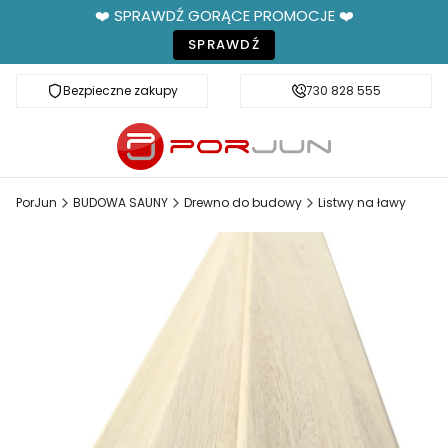
❤️ SPRAWDŹ GORĄCE PROMOCJE ❤️
SPRAWDŹ
Bezpieczne zakupy
Fachowe doradztwo
730 828 555
PorJun
BUDOWA SAUNY
Drewno do budowy
Listwy na ławy