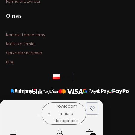
Formularz zwrotu
O nas
Kontakt i dane firmy
Krótko o firmie
Sprzedaż hurtowa
Blog
polski
zł
Powiadom
mnie o
Sklep internetowy
Shoper Premium
dostępności
Produkty w koszyku: 0