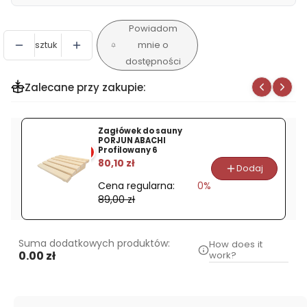
Powiadom
sztuk
mnie o
dostępności
Zalecane przy zakupie:
Zagłówek do sauny
PORJUN ABACHI
Profilowany 6
%
80,10 zł
Dodaj
Cena regularna:
0%
89,00 zł
Suma dodatkowych produktów:
How does it
0.00 zł
work?