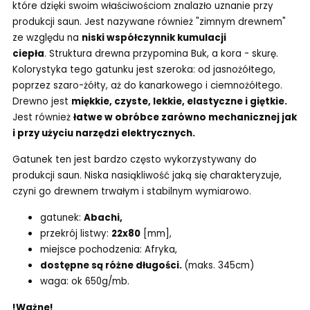
które dzięki swoim właściwościom znalazło uznanie przy
produkcji saun. Jest nazywane również "zimnym drewnem"
ze względu na
niski współczynnik kumulacji
ciepła
. Struktura drewna przypomina Buk, a kora - skurę.
Kolorystyka tego gatunku jest szeroka: od jasnożółtego,
poprzez szaro-żółty, aż do kanarkowego i ciemnożółtego.
Drewno jest
miękkie, czyste, lekkie, elastyczne i giętkie.
Jest również
łatwe w obróbce zarówno mechanicznej jak
i przy użyciu narzędzi elektrycznych.
Gatunek ten jest bardzo często wykorzystywany do
produkcji saun. Niska nasiąkliwość jaką się charakteryzuje,
czyni go drewnem trwałym i stabilnym wymiarowo.
gatunek:
Abachi,
przekrój listwy:
22x80
[mm],
miejsce pochodzenia: Afryka,
dostępne są różne długości.
(maks. 345cm)
waga: ok 650g/mb.
!Ważne!