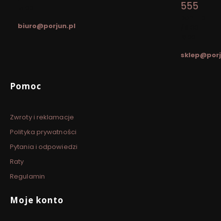
555
15:00
pon. - pt.
biuro@porjun.pl
/ 8:00 -
16:00
sklep@porj
Linki w stopce
Pomoc
Zwroty i reklamacje
Polityka prywatności
Pytania i odpowiedzi
Raty
Regulamin
Moje konto