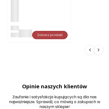
Opa
rcie
PORJUN
Zobacz produkt
pro
ste
do
sau
ny
Aba
chi
typ
5
dow
olny
wy
Opinie naszych klientów
mia
r
Zaufanie i satysfakcja kupujących są dla nas
najważniejsze. Sprawdź, co mówią o zakupach w
naszym sklepie!