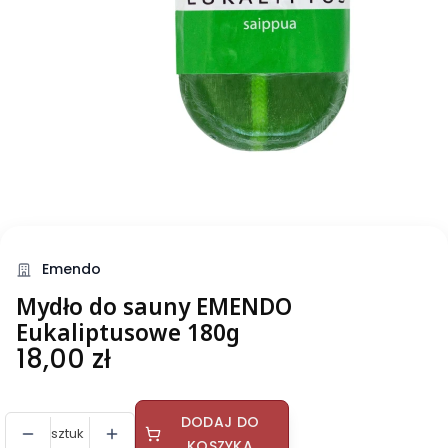
Emendo
Mydło do sauny EMENDO
Eukaliptusowe 180g
Cena
18,00 zł
DODAJ DO
sztuk
KOSZYKA