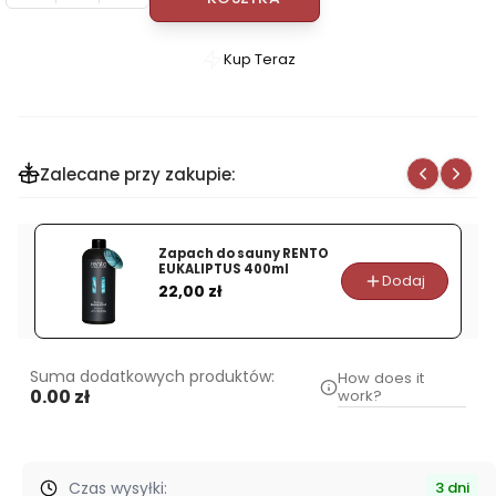
Kup Teraz
Szybki
zakup
dla
produktu
Zalecane przy zakupie:
Mydło
do
sauny
Zapach do sauny RENTO
EMENDO
EUKALIPTUS 400ml
Dodaj
Cena
Eukaliptusowe
22,00 zł
180g
Suma dodatkowych produktów:
How does it
0.00 zł
work?
Czas wysyłki:
3 dni