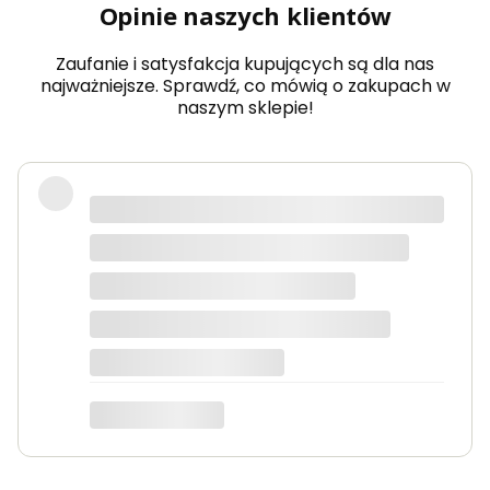
Opinie naszych klientów
mia
r
Zaufanie i satysfakcja kupujących są dla nas
najważniejsze. Sprawdź, co mówią o zakupach w
naszym sklepie!
Produkty bardzo solidne, dokładnie
takie jak w opisie. Paczka dotarła
szybko i świetnie zapakowana.
Marta