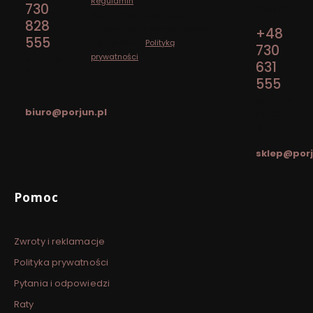
Regulamin
(w zakresie
730
Pasym
dotyczącym Newslettera).
828
Przetwarzanie danych odbywa
+48
555
się zgodnie z
Polityką
730
prywatności
.
pon. - pt.
631
/ 7:00 -
555
15:00
pon. - pt.
biuro@porjun.pl
/ 8:00 -
16:00
sklep@porj
Linki w stopce
Pomoc
Zwroty i reklamacje
Polityka prywatności
Pytania i odpowiedzi
Raty