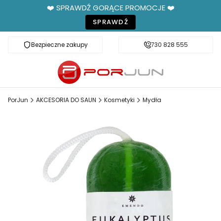
❤️ SPRAWDŹ GORĄCE PROMOCJE ❤️
SPRAWDŹ
Bezpieczne zakupy
Fachowe doradztwo
730 828 555
PorJun
AKCESORIA DO SAUN
Kosmetyki
Mydła