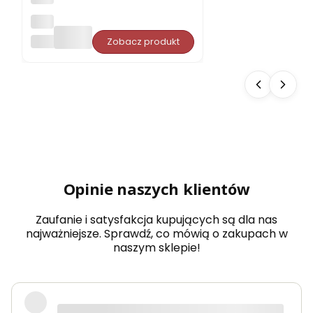
Opa
rcie
PORJUN
Zobacz produkt
pro
ste
do
sau
ny
Aba
chi
typ
5
dow
olny
wy
Opinie naszych klientów
mia
r
Zaufanie i satysfakcja kupujących są dla nas
najważniejsze. Sprawdź, co mówią o zakupach w
naszym sklepie!
Produkty bardzo solidne, dokładnie