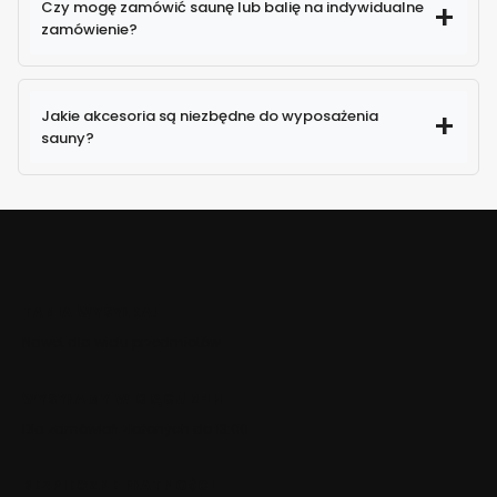
Czy mogę zamówić saunę lub balię na indywidualne
zamówienie?
Jakie akcesoria są niezbędne do wyposażenia
sauny?
TANIA WYSYŁKA!
Nawet dla wielu przedmiotów
WYSYŁAMY W CIĄGU 24H
Dla zamówień złożonych do 13:00
BEZPIECZNE PŁATNOŚCI