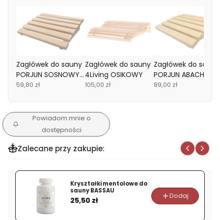
Zagłówek do sauny
Zagłówek do sauny
Zagłówek do sauny
PORJUN SOSNOWY
4Living OSIKOWY
PORJUN ABACHI
Profilowany 6
59,80 zł
105,00 zł
Profilowany 6
89,00 zł
Powiadom mnie o
dostępności
Zalecane przy zakupie:
Kryształki mentolowe do
sauny BASSAU
Dodaj
Cena
25,50 zł