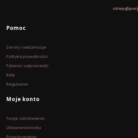
sklep@porj
Linki w stopce
Pomoc
Zwroty i reklamacje
Polityka prywatności
Pytania i odpowiedzi
Raty
Regulamin
Moje konto
Twoje zamówienia
Ustawienia konta
Przechowalnia