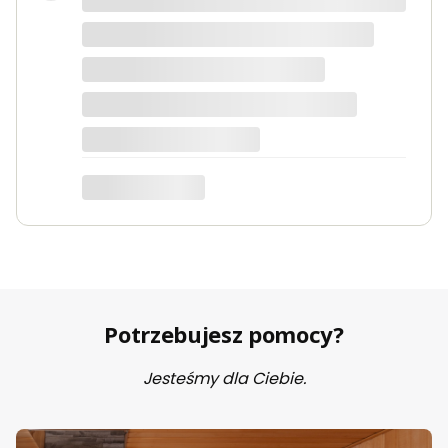
takie jak w opisie. Paczka dotarła
szybko i świetnie zapakowana.
Marta
Potrzebujesz pomocy?
Jesteśmy dla Ciebie.