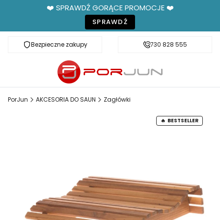
❤️ SPRAWDŹ GORĄCE PROMOCJE ❤️
SPRAWDŹ
Bezpieczne zakupy
Fachowe doradztwo
730 828 555
PorJun
AKCESORIA DO SAUN
Zagłówki
BESTSELLER