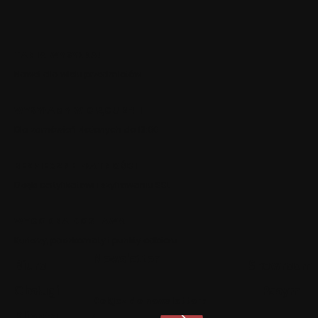
TANIA WYSYŁKA!
Nawet dla wielu przedmiotów
WYSYŁAMY W CIĄGU 24H
Dla zamówień złożonych do 13:00
BEZPIECZNE PŁATNOŚCI
Dzięki certyfikatowi i szyfrowaniu SSL
WYGODNA DOSTAWA
Kurierzy, paczkomaty i punkty odbioru
Newsletter
Biuro
Showroom
Obsługi
Pasym
Dołącz do newslettera
Klienta