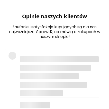
dow
olny
wy
Opinie naszych klientów
mia
r
Zaufanie i satysfakcja kupujących są dla nas
najważniejsze. Sprawdź, co mówią o zakupach w
naszym sklepie!
Produkty bardzo solidne, dokładnie
takie jak w opisie. Paczka dotarła
szybko i świetnie zapakowana.
Marta