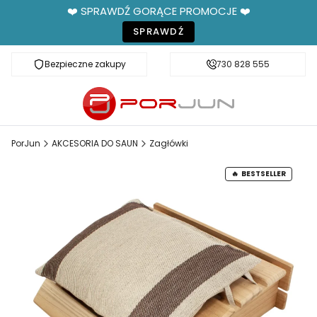
❤️ SPRAWDŹ GORĄCE PROMOCJE ❤️
SPRAWDŹ
Bezpieczne zakupy
Fachowe doradztwo
730 828 555
PorJun
AKCESORIA DO SAUN
Zagłówki
BESTSELLER