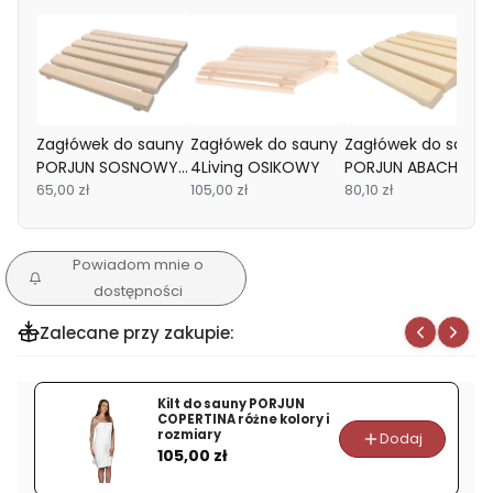
Zagłówek do sauny
Zagłówek do sauny
Zagłówek do sauny
PORJUN SOSNOWY
4Living OSIKOWY
PORJUN ABACHI
Profilowany 6
65,00 zł
105,00 zł
Profilowany 6
80,10 zł
Powiadom mnie o
dostępności
Zalecane przy zakupie:
Kilt do sauny PORJUN
COPERTINA różne kolory i
rozmiary
Dodaj
Cena
105,00 zł