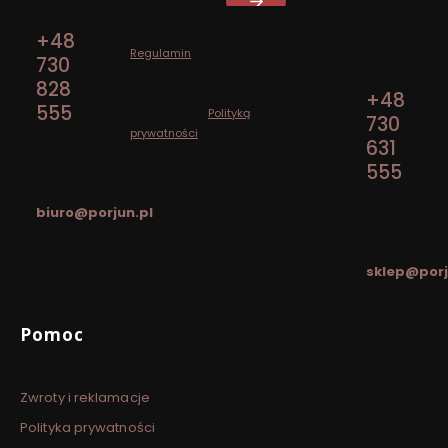
Adres:
ul. Rynek
15
Zapisując się, akceptujesz nasz
+48
12-130
Regulamin
(w zakresie
730
Pasym
dotyczącym Newslettera).
828
Przetwarzanie danych odbywa
+48
555
się zgodnie z
Polityką
730
prywatności
.
pon. - pt.
631
/ 7:00 -
555
15:00
pon. - pt.
biuro@porjun.pl
/ 8:00 -
16:00
sklep@porj
Linki w stopce
Pomoc
Zwroty i reklamacje
Polityka prywatności