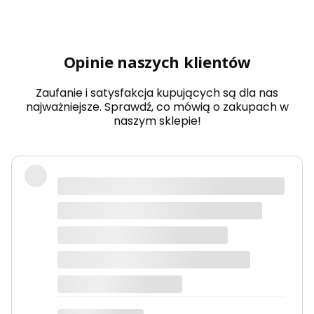
5
dow
olny
wy
Opinie naszych klientów
mia
r
Zaufanie i satysfakcja kupujących są dla nas
najważniejsze. Sprawdź, co mówią o zakupach w
naszym sklepie!
Produkty bardzo solidne, dokładnie
takie jak w opisie. Paczka dotarła
szybko i świetnie zapakowana.
Marta