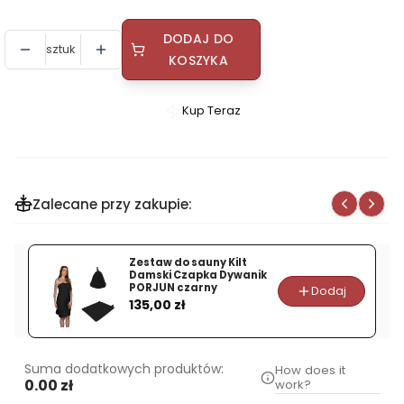
DODAJ DO
sztuk
KOSZYKA
Kup Teraz
Szybki
zakup
dla
produktu
Zalecane przy zakupie:
Zapach
do
sauny
Zestaw do sauny Kilt
RENTO
Damski Czapka Dywanik
PORJUN czarny
Dodaj
ZIMOWE
Cena
135,00 zł
PRZYPRAWY
400ml
Suma dodatkowych produktów:
How does it
0.00 zł
work?