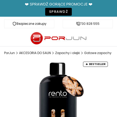
❤️ SPRAWDŹ GORĄCE PROMOCJE ❤️
SPRAWDŹ
Bezpieczne zakupy
Fachowe doradztwo
730 828 555
PorJun
AKCESORIA DO SAUN
Zapachy i olejki
Gotowe zapachy
BESTSELLER