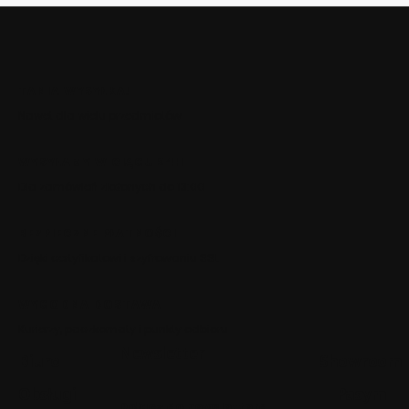
TANIA WYSYŁKA!
Nawet dla wielu przedmiotów
WYSYŁAMY W CIĄGU 24H
Dla zamówień złożonych do 13:00
BEZPIECZNE PŁATNOŚCI
Dzięki certyfikatowi i szyfrowaniu SSL
WYGODNA DOSTAWA
Kurierzy, paczkomaty i punkty odbioru
Newsletter
Biuro
Showroom
Obsługi
Pasym
Dołącz do newslettera