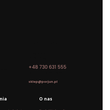
Showroom Pasym
Adres:
ul. Rynek 15
12-130 Pasym
+48 730 631 555
zanie
pon. - pt. / 8:00 - 16:00
sklep@porjun.pl
nia
O nas