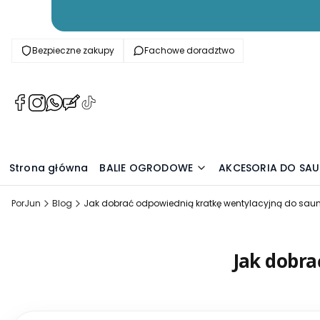
Bezpieczne zakupy
Fachowe doradztwo
(Otwiera
(Otwiera
(Otwiera
(Otwiera
(Otwiera
się
się
się
się
się
w
w
w
w
w
nowej
nowej
nowej
nowej
nowej
karcie)
karcie)
karcie)
karcie)
karcie)
Strona główna
BALIE OGRODOWE
AKCESORIA DO SA
PorJun
Blog
Jak dobrać odpowiednią kratkę wentylacyjną do sau
Jak dobra