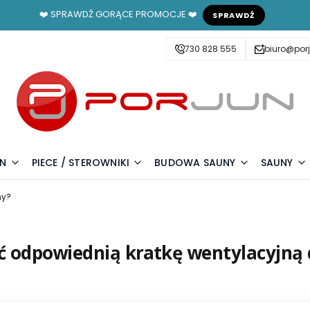
❤️ SPRAWDŹ GORĄCE PROMOCJE ❤️
SPRAWDŹ
730 828 555
biuro@porj
UN
PIECE / STEROWNIKI
BUDOWA SAUNY
SAUNY
ny?
ć odpowiednią kratkę wentylacyjną