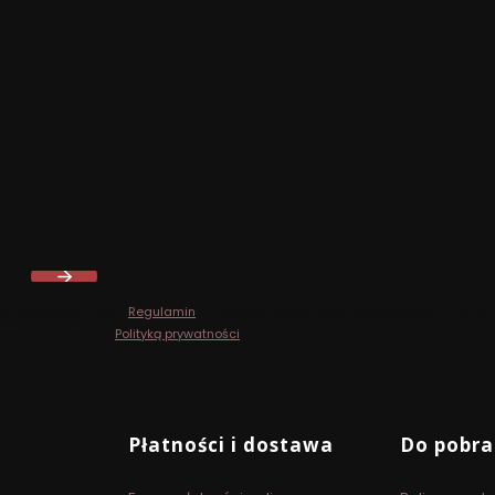
ter
o newslettera
ię, akceptujesz nasz
Regulamin
(w zakresie dotyczącym Newslettera). Przetwar
ywa się zgodnie z
Polityką prywatności
.
Płatności i dostawa
Do pobra