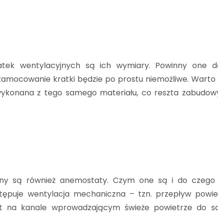
atek wentylacyjnych są ich wymiary. Powinny one 
mocowanie kratki będzie po prostu niemożliwe. Warto zw
wykonana z tego samego materiału, co reszta zabudowy
ny są również anemostaty. Czym one są i do czego 
tępuje wentylacja mechaniczna – tzn. przepływ powi
st na kanale wprowadzającym świeże powietrze do sa