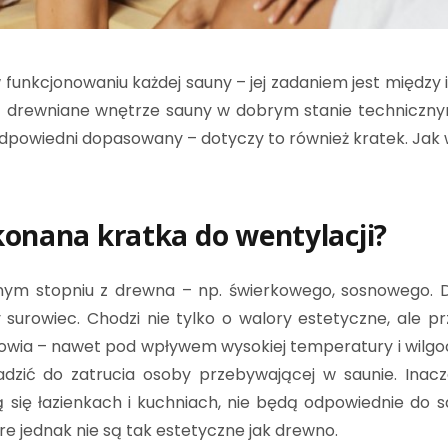
 funkcjonowaniu każdej sauny – jej zadaniem jest między
drewniane wnętrze sauny w dobrym stanie technicznym
 odpowiedni dopasowany – dotyczy to również kratek. Ja
onana kratka do wentylacji?
ym stopniu z drewna – np. świerkowego, sosnowego. 
 surowiec. Chodzi nie tylko o walory estetyczne, ale p
owia – nawet pod wpływem wysokiej temperatury i wilgoc
dzić do zatrucia osoby przebywającej w saunie. Inacz
ą się łazienkach i kuchniach, nie będą odpowiednie do
óre jednak nie są tak estetyczne jak drewno.