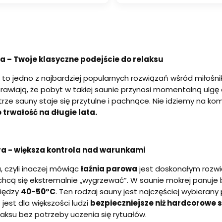
 – Twoje klasyczne podejście do relaksu
to jedno z najbardziej popularnych rozwiązań wśród miłośn
rawiają, że pobyt w takiej saunie przynosi momentalną ulgę d
rze sauny staje się przytulne i pachnące. Nie idziemy na kom
 trwałość na długie lata.
a - większa kontrola nad warunkami
 czyli inaczej mówiąc
łaźnia parowa
jest doskonałym rozwi
e chcą się ekstremalnie „wygrzewać”. W saunie mokrej panuje
między
40-50°C
. Ten rodzaj sauny jest najczęściej wybierany 
” jest dla większości ludzi
bezpieczniejsze niż hardcorowe
laksu bez potrzeby uczenia się rytuałów.