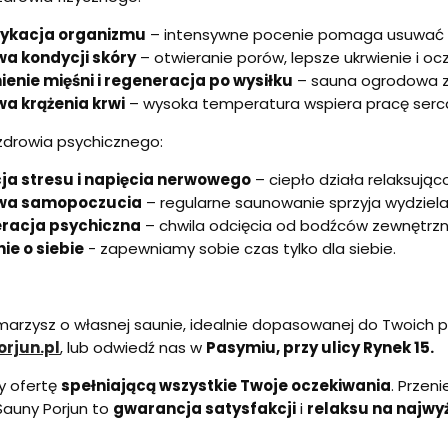
ykacja organizmu
– intensywne pocenie pomaga usuwać to
a kondycji skóry
– otwieranie porów, lepsze ukrwienie i oc
ienie mięśni i regeneracja po wysiłku
– sauna ogrodowa zm
a krążenia krwi
– wysoka temperatura wspiera pracę serca 
 zdrowia psychicznego:
ja stresu i napięcia nerwowego
– ciepło działa relaksując
wa samopoczucia
– regularne saunowanie sprzyja wydzielan
racja psychiczna
– chwila odcięcia od bodźców zewnętrzny
ie o siebie
- zapewniamy sobie czas tylko dla siebie.
marzysz o własnej saunie, idealnie dopasowanej do Twoich
rjun.pl
, lub odwiedź nas w
Pasymiu, przy ulicy Rynek 15.
y ofertę
spełniającą wszystkie Twoje oczekiwania
. Przen
 Sauny Porjun to
gwarancja satysfakcji
i
relaksu na najwy