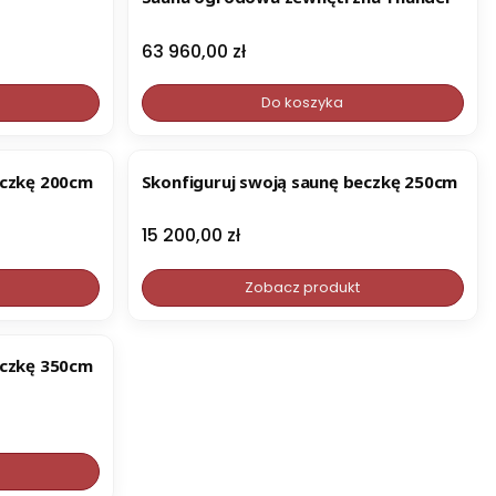
Cena
63 960,00 zł
Do koszyka
eczkę 200cm
Skonfiguruj swoją saunę beczkę 250cm
Cena
15 200,00 zł
Zobacz produkt
eczkę 350cm