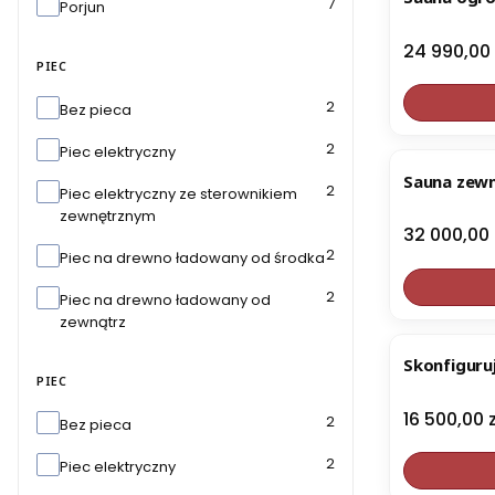
Marka
7
Porjun
Cena
24 990,00 
PIEC
Piec
2
Bez pieca
2
Piec elektryczny
Sauna zew
2
Piec elektryczny ze sterownikiem
zewnętrznym
Cena
32 000,00 
2
Piec na drewno ładowany od środka
2
Piec na drewno ładowany od
zewnątrz
Skonfiguru
PIEC
Cena
16 500,00 z
Piec
2
Bez pieca
2
Piec elektryczny