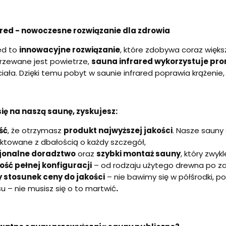
red - nowoczesne rozwiązanie dla zdrowia
ed to
innowacyjne rozwiązanie
, które zdobywa coraz więks
rzewane jest powietrze,
sauna infrared wykorzystuje pr
iała. Dzięki temu pobyt w saunie infrared poprawia krążenie,
ię na naszą saunę, zyskujesz:
ść
, że otrzymasz
produkt najwyższej jakości
. Nasze sauny
ktowane z dbałością o każdy szczegół,
jonalne doradztwo
oraz
szybki montaż sauny
, który zwyk
ość pełnej konfiguracji
– od rodzaju użytego drewna po za
y stosunek ceny do jakości
– nie bawimy się w półśrodki, p
 – nie musisz się o to martwić
.