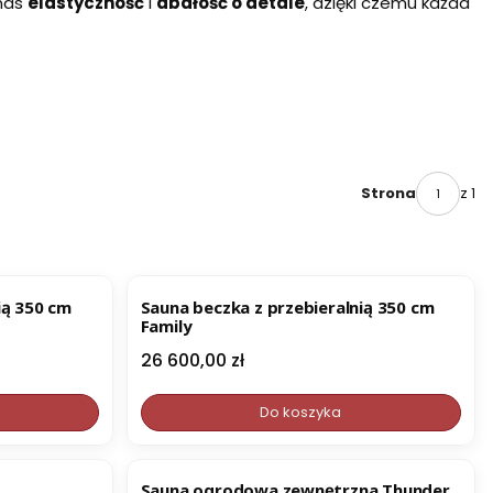
 nas
elastyczność
i
dbałość o detale
, dzięki czemu każda
z 1
Strona
ią 350 cm
Sauna beczka z przebieralnią 350 cm
Family
Cena
26 600,00 zł
Do koszyka
Sauna ogrodowa zewnętrzna Thunder