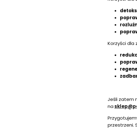
detoks
popraw
rozluźn
popraw
Korzyści dla
redukc
popra
regene
zadban
Jeśli zatem 
na
sklep@po
Przygotujem
przestrzeni.