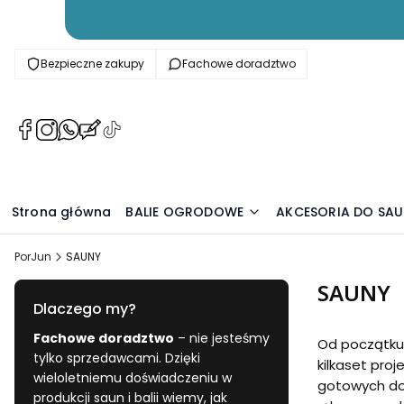
Bezpieczne zakupy
Fachowe doradztwo
(Otwiera
(Otwiera
(Otwiera
(Otwiera
(Otwiera
się
się
się
się
się
w
w
w
w
w
nowej
nowej
nowej
nowej
nowej
karcie)
karcie)
karcie)
karcie)
karcie)
Strona główna
BALIE OGRODOWE
AKCESORIA DO SA
PorJun
SAUNY
SAUNY
Dlaczego my?
Fachowe doradztwo
– nie jesteśmy
Od początku
tylko sprzedawcami. Dzięki
kilkaset pro
wieloletniemu doświadczeniu w
gotowych do
produkcji saun i balii wiemy, jak