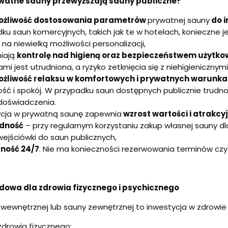
watne sauny przewyższają sauny publiczne?
żliwość dostosowania parametrów
prywatnej sauny
do i
ku saun komercyjnych, takich jak te w hotelach, konieczne j
na niewielką możliwości personalizacji,
iają
kontrolę nad higieną oraz bezpieczeństwem użytko
mi jest utrudniona, a ryzyko zetknięcia się z niehigienicznym
żliwość relaksu w komfortowych i prywatnych warunk
ść i spokój. W przypadku saun dostępnych publicznie trudn
doświadczenia.
ycja w prywatną saunę zapewnia
wzrost wartości i atrakcy
dność
– przy regularnym korzystaniu zakup własnej sauny dla 
wejściówki do saun publicznych,
ność 24/7
. Nie ma konieczności rezerwowania terminów czy
owa dla zdrowia fizycznego i psychicznego
wewnętrznej lub sauny zewnętrznej to inwestycja w zdrowie
 zdrowia fizycznego: