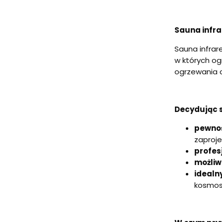
Sauna infra
Sauna infrar
w których og
ogrzewania c
Decydując s
pewno
zaproje
profes
możliw
idealn
kosmosu