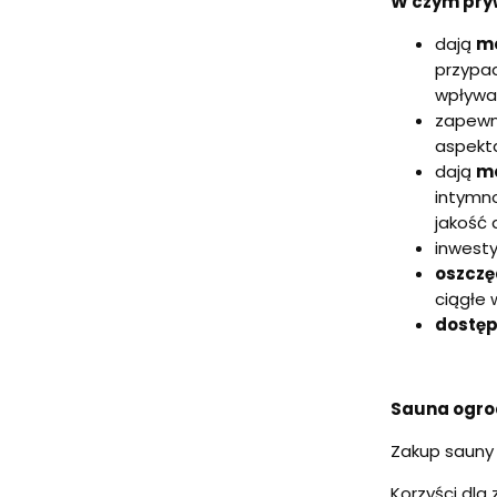
W czym pry
dają
mo
przypad
wpływa 
zapewn
aspekta
dają
mo
intymno
jakość 
inwest
oszczę
ciągłe 
dostęp
Sauna ogrod
Zakup sauny 
Korzyści dla