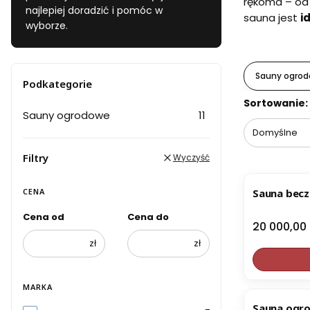
rękoma – od 
najlepiej doradzić i pomóc w
sauna jest
i
wyborze.
Sauny ogro
Podkategorie
Lista pr
Sortowanie:
Sauny ogrodowe
11
Domyślne
Filtry
Wyczyść
CENA
Sauna becz
Cena od
Cena do
Cena
20 000,00 
zł
zł
MARKA
Sauna ogro