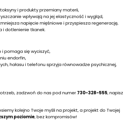
ksyny i produkty przemiany materii,
zyszczanie wpływają na jej elastyczność i wygląd,
niejsza napięcie mięśniowe i przyspiesza regenerację,
i dotlenienie tkanek.
o i pomaga się wyciszyć,
iu endorfin,
ch, hałasu i telefonu sprzyja równowadze psychicznej,
 potrzeb, zadzwoń do nas pod numer
730-328-555
, napisz
iesiemy kolejno Twoje myśli na projekt, a projekt do Twojej
ższym poziomie
, bez kompromisów!