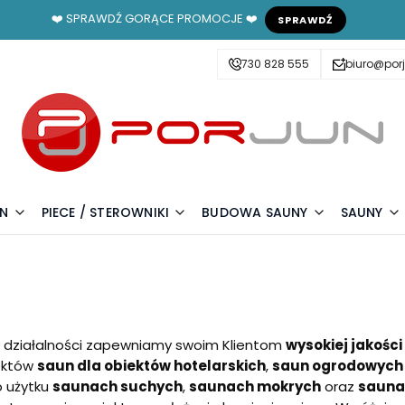
❤️ SPRAWDŹ GORĄCE PROMOCJE ❤️
SPRAWDŹ
730 828 555
biuro@porj
UN
PIECE / STEROWNIKI
BUDOWA SAUNY
SAUNY
 działalności zapewniamy swoim Klientom
wysokiej jakośc
jektów
saun dla obiektów hotelarskich
,
saun ogrodowych
 użytku
saunach suchych
,
saunach mokrych
oraz
sauna