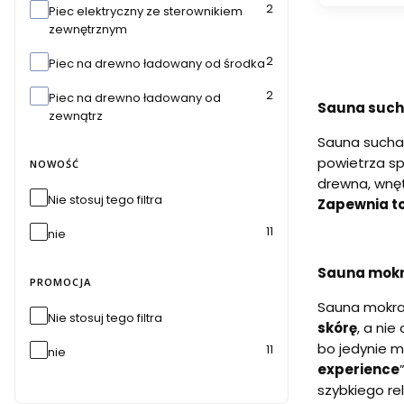
2
Piec elektryczny ze sterownikiem
zewnętrznym
2
Piec na drewno ładowany od środka
2
Piec na drewno ładowany od
Sauna sucha
zewnątrz
Sauna sucha 
powietrza sp
NOWOŚĆ
drewna, wnęt
Nie stosuj tego filtra
Zapewnia to
11
nie
Sauna mokr
PROMOCJA
Sauna mokra,
Nie stosuj tego filtra
skórę
, a ni
bo jedynie 
11
nie
experience
szybkiego re