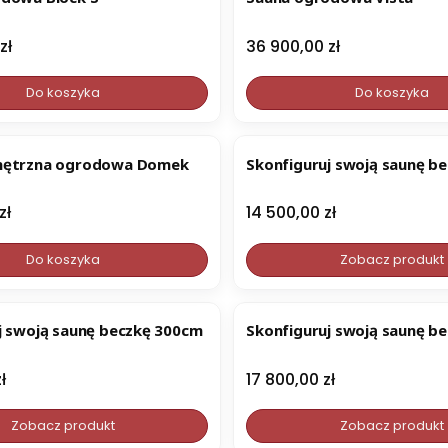
Cena
zł
36 900,00 zł
Do koszyka
Do koszyka
nętrzna ogrodowa Domek
Skonfiguruj swoją saunę b
Cena
zł
14 500,00 zł
Do koszyka
Zobacz produkt
j swoją saunę beczkę 300cm
Skonfiguruj swoją saunę b
Cena
ł
17 800,00 zł
Zobacz produkt
Zobacz produkt