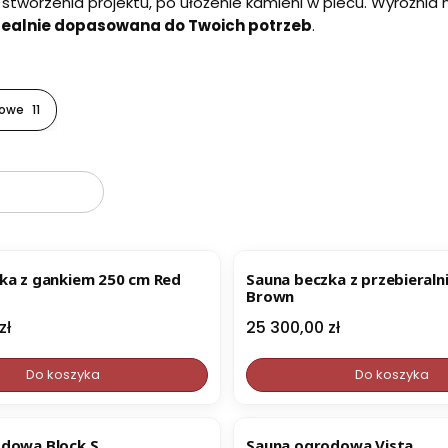
stworzenia projektu, po ułożenie kamieni w piecu. Wyróżnia
dealnie dopasowana do Twoich potrzeb
.
dowe
11
oduktów
ka z gankiem 250 cm Red
Sauna beczka z przebieraln
Brown
Cena
zł
25 300,00 zł
Do koszyka
Do koszyka
dowa Block S
Sauna ogrodowa Vista