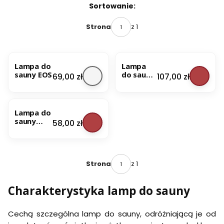
Lista produktów
Sortowanie:
z 1
Strona
Lampa do
Lampa
sauny EOS
do sauny
Cena
Cena
69,00 zł
107,00 zł
HARVIA
BESTSELLER
Lampa do
sauny
Cena
58,00 zł
Porjun
Dragon
z 1
Strona
Charakterystyka lamp do sauny
Cechą szczególna lamp do sauny, odróżniającą je od