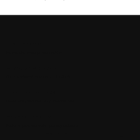
TANIA WYSYŁKA!
Nawet dla wielu przedmiotów
WYSYŁAMY W CIĄGU 24H
Dla zamówień złożonych do 13:00
BEZPIECZNE PŁATNOŚCI
Dzięki certyfikatowi i szyfrowaniu SSL
WYGODNA DOSTAWA
Kurierzy, paczkomaty i punkty odbioru
Newsletter
Biuro
Showroom