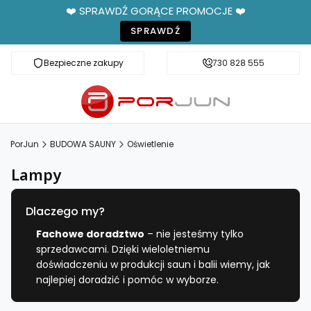
❤️ SPRAWDŹ GORĄCE PROMOCJE ❤️
SPRAWDŹ
Bezpieczne zakupy
Fachowe doradztwo
730 828 555
PorJun
BUDOWA SAUNY
Oświetlenie
Lampy
Dlaczego my?
Fachowe doradztwo
– nie jesteśmy tylko
sprzedawcami. Dzięki wieloletniemu
doświadczeniu w produkcji saun i balii wiemy, jak
najlepiej doradzić i pomóc w wyborze.