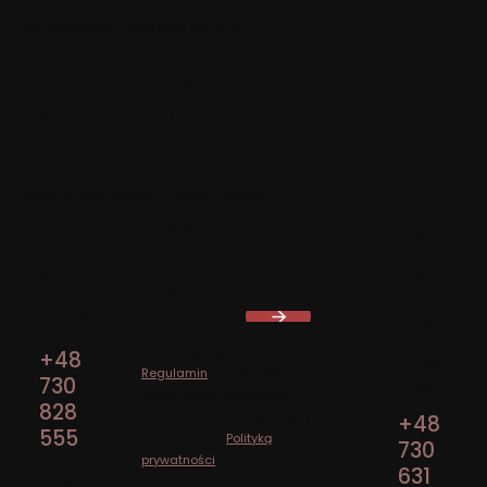
Dla zamówień złożonych do 13:00
BEZPIECZNE PŁATNOŚCI
Dzięki certyfikatowi i szyfrowaniu SSL
WYGODNA DOSTAWA
Kurierzy, paczkomaty i punkty odbioru
Newsletter
Biuro
Showroom
Obsługi
Pasym
Dołącz do newslettera
Klienta
Adres:
ul. Rynek
15
Zapisując się, akceptujesz nasz
+48
12-130
Regulamin
(w zakresie
730
Pasym
dotyczącym Newslettera).
828
Przetwarzanie danych odbywa
+48
555
się zgodnie z
Polityką
730
prywatności
.
pon. - pt.
631
/ 7:00 -