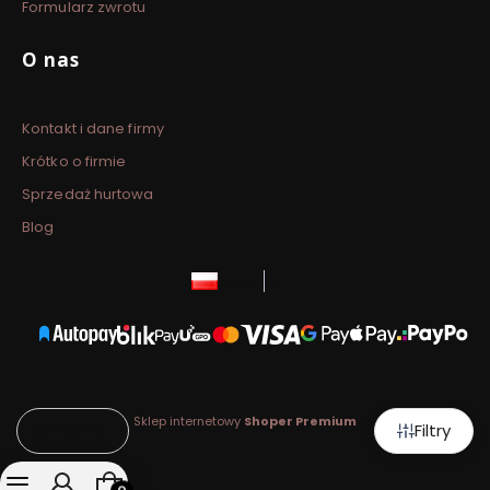
Formularz zwrotu
O nas
Kontakt i dane firmy
Krótko o firmie
Sprzedaż hurtowa
Blog
polski
zł
Sklep internetowy
Shoper Premium
Filtry
Domyślne
Produkty w koszyku: 0. Zobacz szczegóły