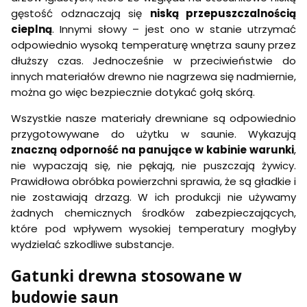
2
g
l
gęstość odznaczają się
niską przepuszczalnością
8
i
i
cieplną
. Innymi słowy – jest ono w stanie utrzymać
e
n
-
odpowiednio wysoką temperaturę wnętrza sauny przez
e
w
dłuższy czas. Jednocześnie w przeciwieństwie do
y
innych materiałów drewno nie nagrzewa się nadmiernie,
s
y
można go więc bezpiecznie dotykać gołą skórą.
ł
k
Wszystkie nasze materiały drewniane są odpowiednio
a
przygotowywane do użytku w saunie. Wykazują
t
y
znaczną odporność na panujące w kabinie warunki
,
l
nie wypaczają się, nie pękają, nie puszczają żywicy.
k
Prawidłowa obróbka powierzchni sprawia, że są gładkie i
o
p
nie zostawiają drzazg. W ich produkcji nie używamy
a
żadnych chemicznych środków zabezpieczających,
l
które pod wpływem wysokiej temperatury mogłyby
e
t
wydzielać szkodliwe substancje.
ą
Gatunki drewna stosowane w
budowie saun