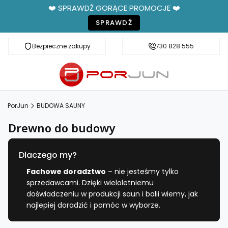
❤️ SPRAWDŹ GORĄCE PROMOCJE ❤️
SPRAWDŹ
Bezpieczne zakupy
Fachowe doradztwo
730 828 555
PorJun
BUDOWA SAUNY
Drewno do budowy
Dlaczego my?
Fachowe doradztwo
– nie jesteśmy tylko
sprzedawcami. Dzięki wieloletniemu
doświadczeniu w produkcji saun i balii wiemy, jak
najlepiej doradzić i pomóc w wyborze.