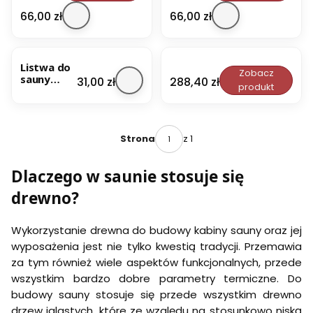
L
L
r
i
i
Cena
Cena
66,00 zł
k
66,00 zł
s
s
S
t
t
k
w
w
a
a
a
n
Listwa do
L
d
d
Zobacz
d
sauny
i
Cena
Cena
31,00 zł
288,40 zł
o
o
y
produkt
OSIKA
s
s
s
n
28x90
t
a
a
a
długość
w
u
u
w
120cm
a
n
n
s
d
z 1
Strona
y
y
k
o
a
a
i
s
b
b
k
Dlaczego w saunie stosuje się
a
a
a
l
u
c
c
.
drewno?
n
h
h
A
y
i
i
9
O
8
8
6
Wykorzystanie drewna do budowy kabiny sauny oraz jej
S
0
0
x
I
wyposażenia jest nie tylko kwestią tradycji. Przemawia
x
x
1
K
za tym również wiele aspektów funkcjonalnych, przede
2
2
4
A
2
2
S
wszystkim bardzo dobre parametry termiczne. Do
9
d
o
0
budowy sauny stosuje się przede wszystkim drewno
ł
f
x
drzew iglastych, które ze względu na stosunkowo niską
u
t