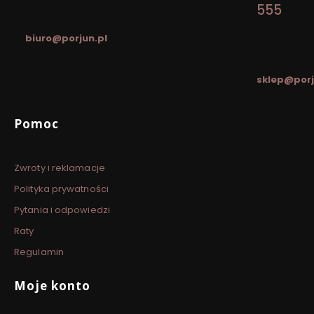
555
15:00
pon. - pt.
biuro@porjun.pl
/ 8:00 -
16:00
sklep@porj
Linki w stopce
Pomoc
Zwroty i reklamacje
Polityka prywatności
Pytania i odpowiedzi
Raty
Regulamin
Moje konto