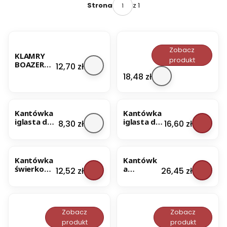
z 1
Strona
Zobacz
KLAMRY
produkt
BOAZERYJ
Cena
12,70 zł
B
NE DO
o
Cena
18,48 zł
BOAZERII
a
do sauny
z
4MM
BESTSELLER
e
100SZTUK
r
Kantówka
Kantówka
i
iglasta do
iglasta do
Cena
Cena
8,30 zł
16,60 zł
a
sauny
sauny
d
50x30
50x30
o
BESTSELLER
120cm
250cm
s
Kantówka
Kantówk
a
świerkowa
a
u
Cena
Cena
12,52 zł
26,45 zł
do sauny
świerkow
n
40x60
a do
y
120cm
sauny
Ś
40x60
w
250cm
Zobacz
Zobacz
i
e
produkt
produkt