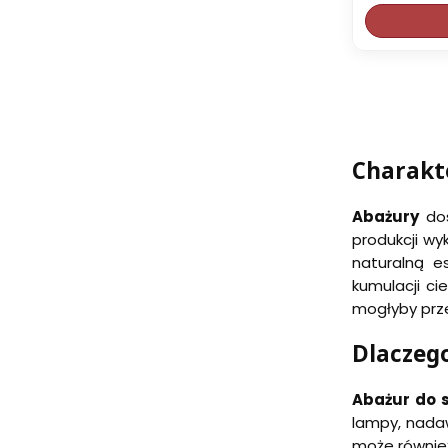
Charakt
Abażury
dos
produkcji wy
naturalną e
kumulacji ci
mogłyby prze
Dlaczeg
Abażur do 
lampy, nadaw
może równie