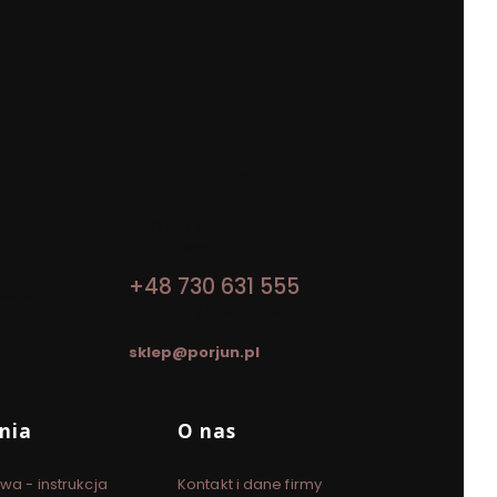
Showroom Pasym
Adres:
ul. Rynek 15
12-130 Pasym
+48 730 631 555
zanie
pon. - pt. / 8:00 - 16:00
sklep@porjun.pl
nia
O nas
wa - instrukcja
Kontakt i dane firmy