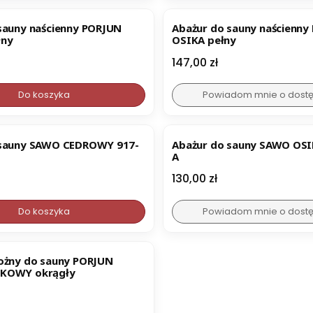
sauny naścienny PORJUN
Abażur do sauny naścienny
łny
OSIKA pełny
Cena
147,00 zł
Do koszyka
Powiadom mnie o dost
ER
 sauny SAWO CEDROWY 917-
Abażur do sauny SAWO OS
A
Cena
130,00 zł
Do koszyka
Powiadom mnie o dost
ożny do sauny PORJUN
KOWY okrągły