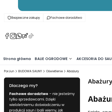
Bezpieczne zakupy
Fachowe doradztwo
(Otwiera
(Otwiera
(Otwiera
(Otwiera
(Otwiera
się
się
się
się
się
w
w
w
w
w
nowej
nowej
nowej
nowej
nowej
karcie)
karcie)
karcie)
karcie)
karcie)
Strona główna
BALIE OGRODOWE
AKCESORIA DO SA
PorJun
BUDOWA SAUNY
Oświetlenie
Abażury
Abażur
Dlaczego my?
Fachowe doradztwo
– nie jesteśmy
Abażu
tylko sprzedawcami. Dzięki
wieloletniemu doświadczeniu w
produkcji saun i balii wiemy, jak
Każda saun