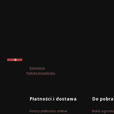
ter
o newslettera
ię, akceptujesz nasz
Regulamin
(w zakresie dotyczącym Newslettera). Przetwar
ywa się zgodnie z
Polityką prywatności
.
Płatności i dostawa
Do pobra
Formy płatności online
Balia ogrodo