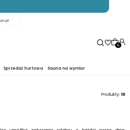
un.pl
Produkty
Sprzedaż hurtowa
Sauna na wymiar
Produkty:
10
re umożliwi zażywanie relaksu o każdej porze dnia.