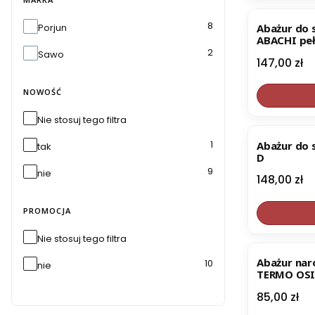
Marka
8
Porjun
Abażur do 
ABACHI pe
2
Sawo
Cena
147,00 zł
NOWOŚĆ
Nie stosuj tego filtra
BESTSELL
1
Abażur do
tak
D
9
nie
Cena
148,00 zł
PROMOCJA
Nie stosuj tego filtra
Abażur nar
10
nie
TERMO OSI
Cena
85,00 zł