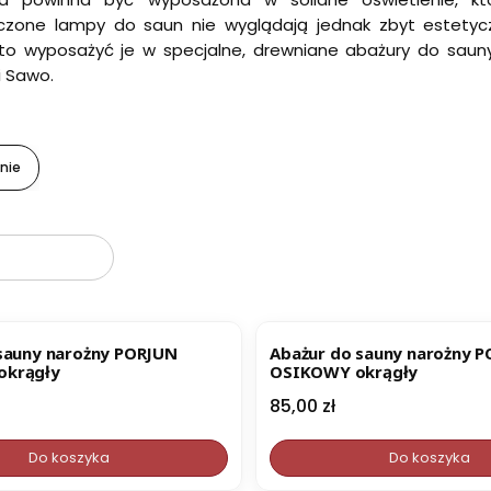
czone lampy do saun nie wyglądają jednak zbyt estetyc
to wyposażyć je w specjalne, drewniane abażury do sauny
i Sawo.
nie
oduktów
sauny narożny PORJUN
Abażur do sauny narożny 
krągły
OSIKOWY okrągły
Cena
85,00 zł
Do koszyka
Do koszyka