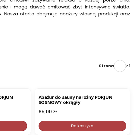
znie i mogą dawać emitować zbyt intensywne światło.
. Nasza oferta obejmuje abażury własnej produkcji oraz
z 1
Strona
PORJUN
Abażur do sauny narożny PORJUN
SOSNOWY okrągły
Cena
65,00 zł
Do koszyka