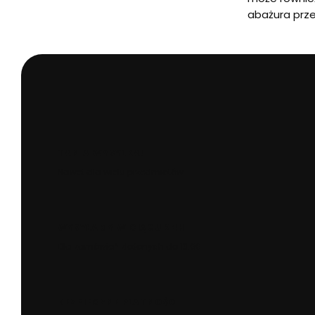
abażura prze
TANIA WYSYŁKA!
Nawet dla wielu przedmiotów
WYSYŁAMY W CIĄGU 24H
Dla zamówień złożonych do 13:00
BEZPIECZNE PŁATNOŚCI