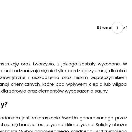
z 1
Strona
nstrukcję oraz tworzywo, z jakiego zostały wykonane. W
atunki odznaczają się nie tylko bardzo przyjemną dla oka i
 zewnętrzne i uszkodzenia oraz niskim współczynnikiem
stancji chemicznych, które pod wpływem ciepła lub wilgoci
e dla zdrowia oraz elementów wyposażenia sauny.
ny?
 zadaniem jest rozpraszanie światła generowanego przez
je się bardziej estetyczne i klimatyczne. Solidny abażur
icznymi. Wybór odpowiedniego, solidnego i wytrzymałego