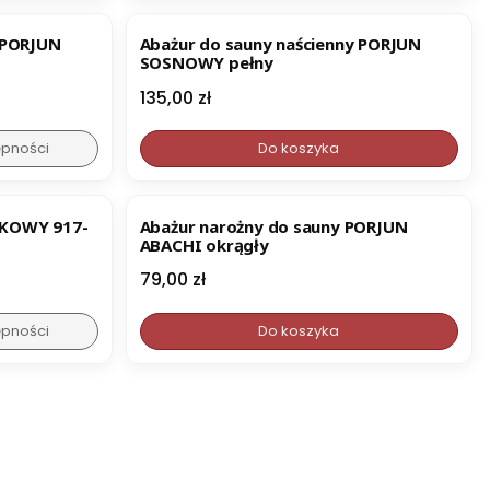
 PORJUN
Abażur do sauny naścienny PORJUN
SOSNOWY pełny
Cena
135,00 zł
ępności
Do koszyka
NOWOŚĆ
IKOWY 917-
Abażur narożny do sauny PORJUN
ABACHI okrągły
Cena
79,00 zł
ępności
Do koszyka