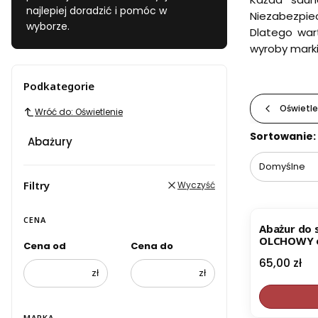
najlepiej doradzić i pomóc w
Niezabezpie
wyborze.
Dlatego war
wyroby mark
Podkategorie
Oświetle
Wróć do: Oświetlenie
Lista pr
Sortowanie:
Abażury
Domyślne
Filtry
Wyczyść
CENA
Abażur do 
OLCHOWY o
Cena od
Cena do
Cena
65,00 zł
zł
zł
MARKA