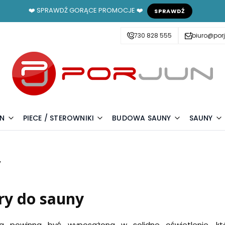
❤️ SPRAWDŹ GORĄCE PROMOCJE ❤️
SPRAWDŹ
730 828 555
biuro@porj
UN
PIECE / STEROWNIKI
BUDOWA SAUNY
SAUNY
y
ry do sauny
a powinna być wyposażona w solidne oświetlenie, któ