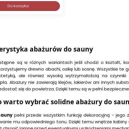
Do koszyka
erystyka abażurów do sauny
tępne są w różnych wariantach jeśli chodzi o kształt, ko
korzystujemy drewno abachi, osikę lub sosnę. Wszystkie te g
stetyką, ale również wysoką wytrzymałością na czynniki
epła. Abażury nie zawierają klejów, lakierów ani innych sub
dostać się do powietrza. Dzięki temu są w pełni bezpieczn
o warto wybrać solidne abażury do sau
sauny
pełni przede wszystkim funkcję dekoracyjną - jego
anie mu odpowiedniego tonu. Dzięki temu wnętrze kabiny sta
ż chronić lampę przed ewentualnymi uszkodzeniami mechan