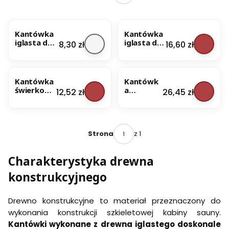
BESTSELLER
Kantówka
Kantówka
iglasta do
iglasta do
Cena
Cena
8,30 zł
16,60 zł
sauny
sauny
50x30
50x30
BESTSELLER
120cm
250cm
Kantówka
Kantówk
świerkowa
a
Cena
Cena
12,52 zł
26,45 zł
do sauny
świerkow
40x60
a do
120cm
sauny
40x60
250cm
z 1
Strona
Charakterystyka drewna
konstrukcyjnego
Drewno konstrukcyjne to materiał przeznaczony do
wykonania konstrukcji szkieletowej kabiny sauny.
Kantówki wykonane z drewna iglastego doskonale