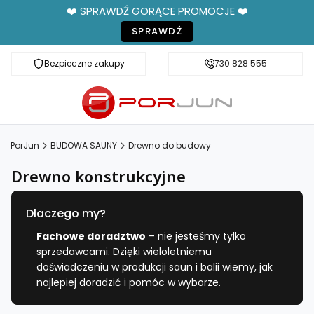
❤️ SPRAWDŹ GORĄCE PROMOCJE ❤️
SPRAWDŹ
Bezpieczne zakupy
Fachowe doradztwo
730 828 555
PorJun
BUDOWA SAUNY
Drewno do budowy
Drewno konstrukcyjne
Dlaczego my?
Fachowe doradztwo
– nie jesteśmy tylko
sprzedawcami. Dzięki wieloletniemu
doświadczeniu w produkcji saun i balii wiemy, jak
najlepiej doradzić i pomóc w wyborze.