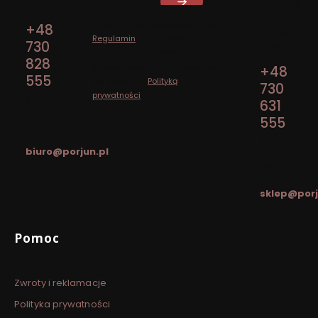
Adres:
ul. Rynek
15
Zapisując się, akceptujesz nasz
+48
12-130
Regulamin
(w zakresie
730
Pasym
dotyczącym Newslettera).
828
Przetwarzanie danych odbywa
+48
555
się zgodnie z
Polityką
730
prywatności
.
pon. - pt.
631
/ 7:00 -
555
15:00
pon. - pt.
biuro@porjun.pl
/ 8:00 -
16:00
sklep@porj
Linki w stopce
Pomoc
Zwroty i reklamacje
Polityka prywatności