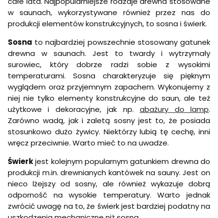
całe lata. Najpopularniejsze rodzaje drewna stosowane
w saunach, wykorzystywane również przez nas do
produkcji elementów konstrukcyjnych, to sosna i świerk.
Sosna
to najbardziej powszechnie stosowany gatunek
drewna w saunach. Jest to twardy i wytrzymały
surowiec, który dobrze radzi sobie z wysokimi
temperaturami. Sosna charakteryzuje się pięknym
wyglądem oraz przyjemnym zapachem. Wykonujemy z
niej nie tylko elementy konstrukcyjne do saun, ale też
użytkowe i dekoracyjne, jak np.
abażury do lamp
.
Zarówno wadą, jak i zaletą sosny jest to, że posiada
stosunkowo dużo żywicy. Niektórzy lubią tę cechę, inni
wręcz przeciwnie. Warto mieć to na uwadze.
Świerk
jest kolejnym popularnym gatunkiem drewna do
produkcji m.in. drewnianych kantówek na sauny. Jest on
nieco lżejszy od sosny, ale również wykazuje dobrą
odporność na wysokie temperatury. Warto jednak
zwrócić uwagę na to, że świerk jest bardziej podatny na
uszkodzenia mechaniczne niż sosna.