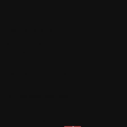
TANIA WYSYŁKA!
Nawet dla wielu przedmiotów
WYSYŁAMY W CIĄGU 24H
Dla zamówień złożonych do 13:00
BEZPIECZNE PŁATNOŚCI
Dzięki certyfikatowi i szyfrowaniu SSL
WYGODNA DOSTAWA
Kurierzy, paczkomaty i punkty odbioru
Newsletter
Biuro
Showroom
Obsługi
Pasym
Dołącz do newslettera
Klienta