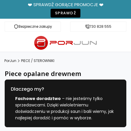
❤️ SPRAWDŹ GORĄCE PROMOCJE ❤️
SPRAWDŹ
Bezpieczne zakupy
Fachowe doradztwo
730 828 555
PorJun
PIECE / STEROWNIKI
Piece opalane drewnem
Dlaczego my?
Fachowe doradztwo
– nie jesteśmy tylko
sprzedawcami. Dzięki wieloletniemu
doświadczeniu w produkcji saun i balii wiemy, jak
najlepiej doradzić i pomóc w wyborze.