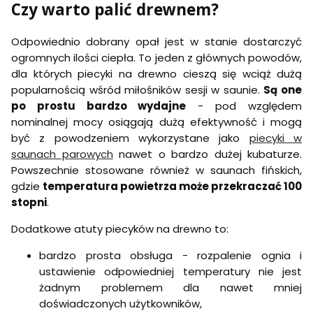
s
Czy warto palić drewnem?
t
t
w
a
n
n
n
u
a
a
o
n
Odpowiednio dobrany opał jest w stanie dostarczyć
1
1
d
y
2
8
o
ogromnych ilości ciepła. To jeden z głównych powodów,
E
ł
ł
s
t
dla których piecyki na drewno cieszą się wciąż dużą
a
a
a
n
popularnością wśród miłośników sesji w saunie.
Są one
d
d
u
a
o
o
n
po prostu bardzo wydajne
- pod względem
1
w
w
y
8
nominalnej mocy osiągają dużą efektywność i mogą
a
a
E
ł
n
n
być z powodzeniem wykorzystane jako
piecyki w
t
a
y
y
n
saunach parowych
nawet o bardzo dużej kubaturze.
d
o
o
a
o
Powszechnie stosowane również w saunach fińskich,
d
d
1
w
z
ś
2
gdzie
temperatura powietrza może przekraczać 100
a
e
r
ł
stopni
.
n
w
o
a
y
n
d
d
o
Dodatkowe atuty piecyków na drewno to:
ą
k
o
d
t
a
w
z
bardzo prosta obsługa - rozpalenie ognia i
r
a
e
z
n
ustawienie odpowiedniej temperatury nie jest
w
y
n
żadnym problemem dla nawet mniej
o
ą
doświadczonych użytkowników,
d
t