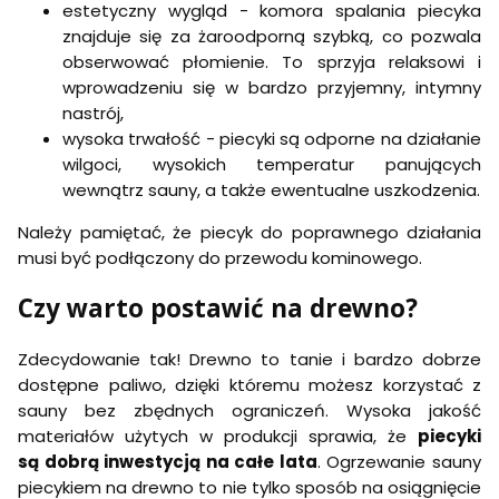
ś
estetyczny wygląd - komora spalania piecyka
r
r
z
znajduje się za żaroodporną szybką, co pozwala
o
obserwować płomienie. To sprzyja relaksowi i
d
k
wprowadzeniu się w bardzo przyjemny, intymny
a
nastrój,
wysoka trwałość - piecyki są odporne na działanie
wilgoci, wysokich temperatur panujących
wewnątrz sauny, a także ewentualne uszkodzenia.
Należy pamiętać, że piecyk do poprawnego działania
musi być podłączony do przewodu kominowego.
Czy warto postawić na drewno?
Zdecydowanie tak! Drewno to tanie i bardzo dobrze
dostępne paliwo, dzięki któremu możesz korzystać z
sauny bez zbędnych ograniczeń. Wysoka jakość
materiałów użytych w produkcji sprawia, że
piecyki
są dobrą inwestycją na całe lata
. Ogrzewanie sauny
piecykiem na drewno to nie tylko sposób na osiągnięcie