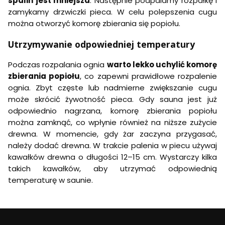
spalin jest mniejsza
. Następnie podpalamy rozpałkę i
zamykamy drzwiczki pieca. W celu polepszenia cugu
można otworzyć komorę zbierania się popiołu.
Utrzymywanie odpowiedniej temperatury
Podczas rozpalania ognia
warto lekko uchylić komorę
zbierania popiołu
, co zapewni prawidłowe rozpalenie
ognia. Zbyt częste lub nadmierne zwiększanie cugu
może skrócić żywotność pieca. Gdy sauna jest już
odpowiednio nagrzana, komorę zbierania popiołu
można zamknąć, co wpłynie również na niższe zużycie
drewna. W momencie, gdy żar zaczyna przygasać,
należy dodać drewna. W trakcie palenia w piecu używaj
kawałków drewna o długości 12–15 cm. Wystarczy kilka
takich kawałków, aby utrzymać odpowiednią
temperaturę w saunie.