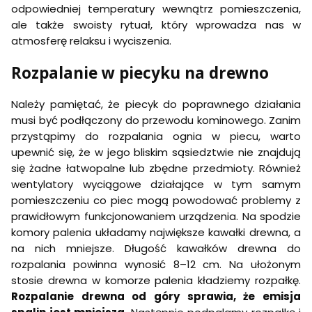
odpowiedniej temperatury wewnątrz pomieszczenia,
ale także swoisty rytuał, który wprowadza nas w
atmosferę relaksu i wyciszenia.
Rozpalanie w piecyku na drewno
Należy pamiętać, że piecyk do poprawnego działania
musi być podłączony do przewodu kominowego. Zanim
przystąpimy do rozpalania ognia w piecu, warto
upewnić się, że w jego bliskim sąsiedztwie nie znajdują
się żadne łatwopalne lub zbędne przedmioty. Również
wentylatory wyciągowe działające w tym samym
pomieszczeniu co piec mogą powodować problemy z
prawidłowym funkcjonowaniem urządzenia. Na spodzie
komory palenia układamy największe kawałki drewna, a
na nich mniejsze. Długość kawałków drewna do
rozpalania powinna wynosić 8–12 cm. Na ułożonym
stosie drewna w komorze palenia kładziemy rozpałkę.
Rozpalanie drewna od góry sprawia, że emisja