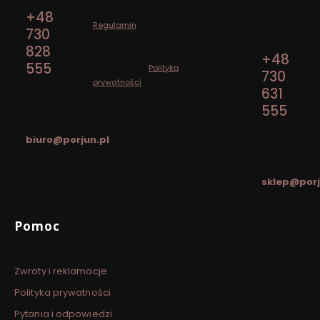
15
Zapisując się, akceptujesz nasz
+48
12-130
Regulamin
(w zakresie
730
Pasym
dotyczącym Newslettera).
828
Przetwarzanie danych odbywa
+48
555
się zgodnie z
Polityką
730
prywatności
.
pon. - pt.
631
/ 7:00 -
555
15:00
pon. - pt.
biuro@porjun.pl
/ 8:00 -
16:00
sklep@porj
Linki w stopce
Pomoc
Zwroty i reklamacje
Polityka prywatności
Pytania i odpowiedzi