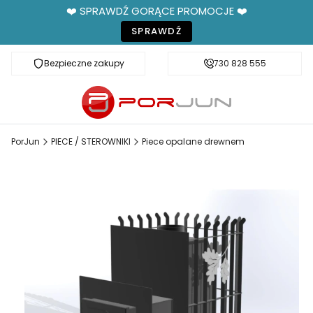
❤️ SPRAWDŹ GORĄCE PROMOCJE ❤️
SPRAWDŹ
Bezpieczne zakupy
Fachowe doradztwo
730 828 555
PorJun
PIECE / STEROWNIKI
Piece opalane drewnem