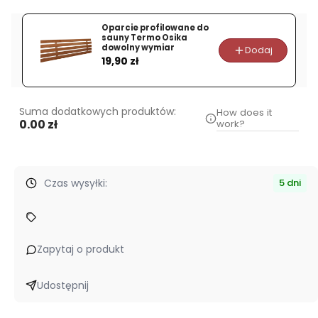
na
drewno
Oparcie profilowane do
do
sauny Termo Osika
dowolny wymiar
Dodaj
sauny
Cena
19,90 zł
Etna
18
ładowany
Suma dodatkowych produktów:
How does it
od
0.00 zł
work?
zewnątrz
Czas wysyłki:
5 dni
Zapytaj o produkt
Udostępnij