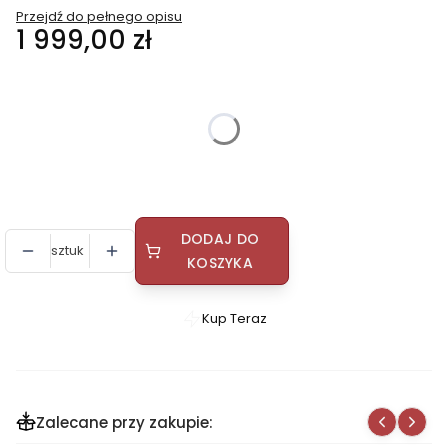
Przejdź do pełnego opisu
Cena
1 999,00 zł
Wybierz wariant produktu:
Poszczególne warianty mogą różnić się ceną
Drzwi ze szklaną szybą zamiast standardowych
(+420,00 zł)
Opcjonalne
DODAJ DO
sztuk
KOSZYKA
Kup Teraz
Szybki
zakup
dla
produktu
Zalecane przy zakupie:
Piec