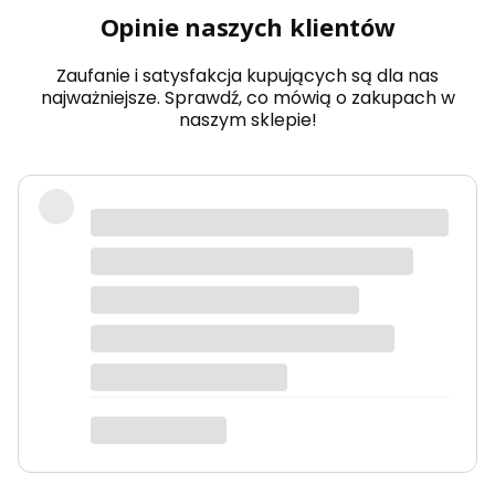
wy
Opinie naszych klientów
mia
r
Zaufanie i satysfakcja kupujących są dla nas
najważniejsze. Sprawdź, co mówią o zakupach w
naszym sklepie!
Produkty bardzo solidne, dokładnie
takie jak w opisie. Paczka dotarła
szybko i świetnie zapakowana.
Marta