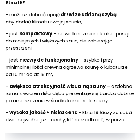
Etna 18?
- możesz dobrać opcję
drzwi ze szklaną szybą
,
aby dodać klimatu swojej saunie,
- jest
kompaktowy
– niewielki rozmiar idealnie pasuje
do mniejszych i większych saun, nie zabierając
przestrzeni,
- jest
niezwykle funkcjonalny
– szybko i przy
minimalnej ilości drewna ogrzewa saunę o kubaturze
od 10 m³ do aż 18 m³,
-
zwiększa atrakcyjność wizualną sauny
– ozdobna
rama z wzorem liści dębu prezentuje się bardzo dobrze
po umieszczeniu w środku kamieni do sauny,
- wysoka jakość + niska cena
- Etna 18 łączy ze sobą
dwie najważniejsze cechy, które rzadko idą w parze.