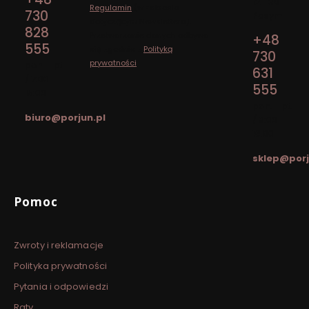
12-130
Regulamin
(w zakresie
730
Pasym
dotyczącym Newslettera).
828
Przetwarzanie danych odbywa
+48
555
się zgodnie z
Polityką
730
prywatności
.
pon. - pt.
631
/ 7:00 -
555
15:00
pon. - pt.
biuro@porjun.pl
/ 8:00 -
16:00
sklep@porj
Linki w stopce
Pomoc
Zwroty i reklamacje
Polityka prywatności
Pytania i odpowiedzi
Raty