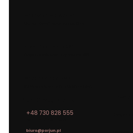
WYSYŁAMY W CIĄGU 24H
Dla zamówień złożonych do 13:00
BEZPIECZNE PŁATNOŚCI
Dzięki certyfikatowi i szyfrowaniu SSL
WYGODNA DOSTAWA
Kurierzy, paczkomaty i punkty odbioru
Newslet
Biuro Obsługi Klienta
+48 730 828 555
Dołącz d
pon. - pt. / 7:00 - 15:00
biuro@porjun.pl
Zapisując s