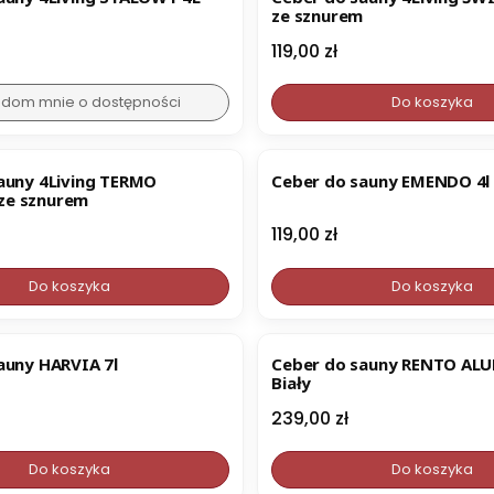
ze sznurem
Cena
119,00 zł
dom mnie o dostępności
Do koszyka
auny 4Living TERMO
Ceber do sauny EMENDO 4l
e sznurem
Cena
119,00 zł
Do koszyka
Do koszyka
auny HARVIA 7l
Ceber do sauny RENTO A
Biały
Cena
239,00 zł
Do koszyka
Do koszyka