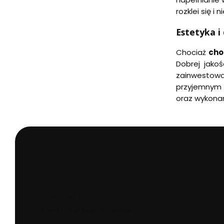
rozklei się i 
Estetyka i
Chociaż
cho
Dobrej jako
zainwestow
przyjemnym 
oraz wykona
TANIA WYSYŁKA!
Nawet dla wielu przedmiotów