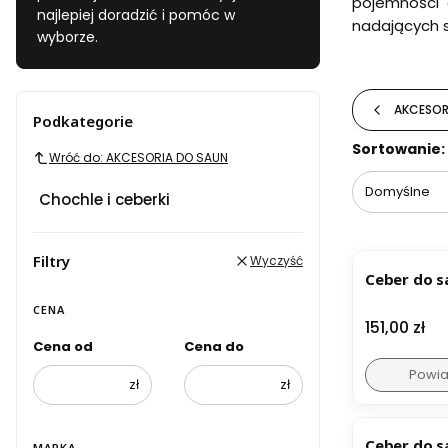
pojemności 
najlepiej doradzić i pomóc w
nadających s
wyborze.
AKCESOR
Podkategorie
Lista pr
Sortowanie:
Wróć do: AKCESORIA DO SAUN
Domyślne
Chochle i ceberki
BESTSELL
Filtry
Wyczyść
CENA
Cena
151,00 zł
Cena od
Cena do
Powia
zł
zł
Ceber do s
MARKA