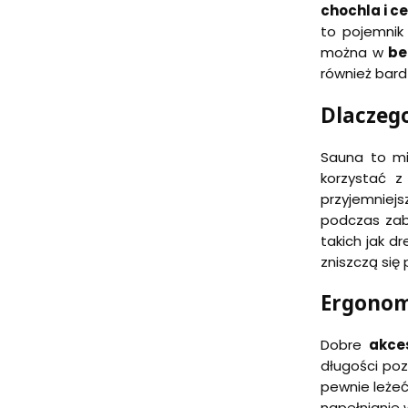
chochla i c
to pojemnik
można w
be
również bard
Dlaczeg
Sauna to mi
korzystać z
przyjemniej
podczas zab
takich jak d
zniszczą się
Ergonom
Dobre
akce
długości poz
pewnie leżeć
napełnianie 