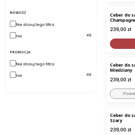
NOWOŚĆ
Ceber do 
Champagn
Nie stosuj tego filtra
Cena
239,00 zł
49
nie
PROMOCJA
Nie stosuj tego filtra
Ceber do 
Miedziany
49
nie
Cena
239,00 zł
Powia
Ceber do 
Szary
Cena
239,00 zł