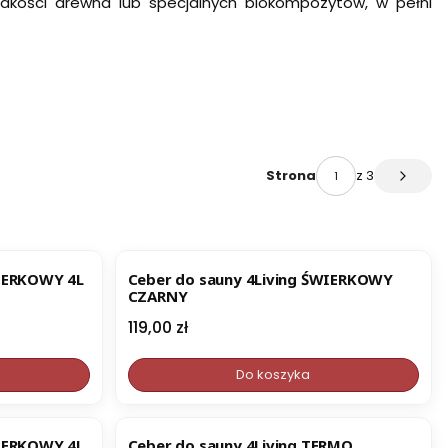
jakości drewna lub specjalnych biokompozytów, w pełni
z 3
Strona
Następ
 sauny 4Living ŚWIERKOWY 4L
Ceber do sauny 4Living ŚWIERKOWY
CZARNY
Cena
119,00 zł
Do koszyka
WIERKOWY 4L
Ceber do sauny 4Living TERMO