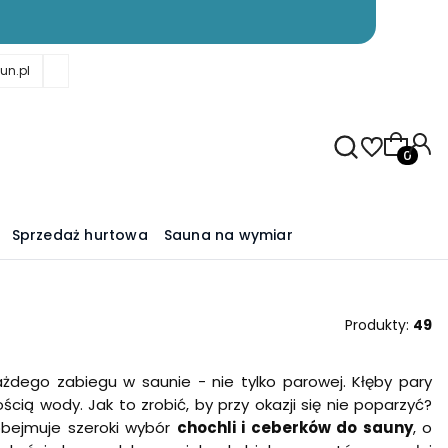
un.pl
Produkty
Sprzedaż hurtowa
Sauna na wymiar
Produkty:
49
dego zabiegu w saunie - nie tylko parowej. Kłęby pary
ścią wody. Jak to zrobić, by przy okazji się nie poparzyć?
obejmuje szeroki wybór
chochli i ceberków do sauny
, o