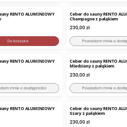
sauny RENTO ALUMINIOWY
Ceber do sauny RENTO A
e
Champagne z pałąkiem
Cena
230,00 zł
Do koszyka
Powiadom mnie o dost
sauny RENTO ALUMINIOWY
Ceber do sauny RENTO A
Miedziany z pałąkiem
Cena
230,00 zł
dom mnie o dostępności
Powiadom mnie o dost
sauny RENTO ALUMINIOWY
Ceber do sauny RENTO A
Szary z pałąkiem
Cena
230,00 zł