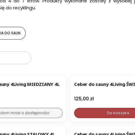
od 4 do 7 litrów. Produkty wykonane zostały z wysokiej 
ię do recyklingu.
IA DO SAUN
oduktów
ER
Ceber do sauny 4Living MIEDZIANY 4L
Ceber do
Cena
125,00 zł
dom mnie o dostępności
Do koszyka
BESTSELLER
auny 4Living STALOWY 4L
Ceber do sauny 4Living Ś