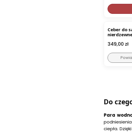
Ceber do s
nierdzewne
Cena
349,00 zł
Powia
Do czego
Para wodn
podniesieni
ciepła. Dzię