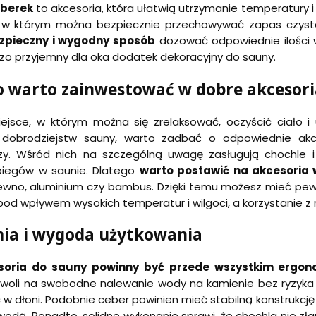
eberek
to akcesoria, która ułatwią utrzymanie temperatury 
 w którym można bezpiecznie przechowywać zapas czyste
zpieczny i wygodny sposób
dozować odpowiednie ilości 
zo przyjemny dla oka dodatek dekoracyjny do sauny.
o warto zainwestować w dobre akcesori
ejsce, w którym można się zrelaksować, oczyścić ciało 
 dobrodziejstw sauny, warto zadbać o odpowiednie akce
szy. Wśród nich na szczególną uwagę zasługują chochle i
iegów w saunie. Dlatego
warto postawić na akcesoria w
rewno, aluminium czy bambus. Dzięki temu możesz mieć pewn
 pod wpływem wysokich temperatur i wilgoci, a korzystanie z
ia i wygoda użytkowania
soria do sauny powinny być przede wszystkim ergon
woli na swobodne nalewanie wody na kamienie bez ryzyka p
 w dłoni. Podobnie ceber powinien mieć stabilną konstrukcję
wodą. Ponadto, solidne wykonanie sprawi, że chochla nie zł