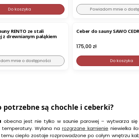
Do koszyka
Powiadom mnie o dost
auny RENTO ze stali
Ceber do sauny SAWO CED
j z drewnianym pałąkiem
Cena
175,00 zł
dom mnie o dostępności
Do koszyka
 potrzebne są chochle i ceberki?
a
obecna jest nie tylko w saunie parowej – wytwarza się
a temperatury. Wylana na
rozgrzane kamienie
niewielka il
ki temu ciepło zostaje rozprowadzone po całym wnętrzu kabi