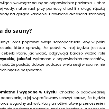
i wilgoci wewnątrz sauny na odpowiednim poziomie. Ceber
j wody, natomiast przy pomocy chochli z długą rączką
wody na gorące kamienie. Drewniane akcesoria stanowią
a do sauny?
i umysł oraz poprawić swoje samopoczucie. Aby w pełni
soria, które sprawią, że pobyt w niej będzie jeszcze
 ceberki które, jak widać, odgrywają bardzo ważną rolę
ysokiej jakości
, wykonane z odpowiednich materiałów,
ość, że posłużą dobrze podczas wielu sesji w saunie, nie
 nich będzie bezpieczne.
omiczne i wygodne w użyciu
. Chochla o odpowiedniej
oparzenia, a jej wyprofilowany uchwyt sprawi, że będzie
 oraz wygodny uchwyt, który umożliwi łatwe przenoszenie i
amie się podczas nalewania wody na kamienie, a ceber nie