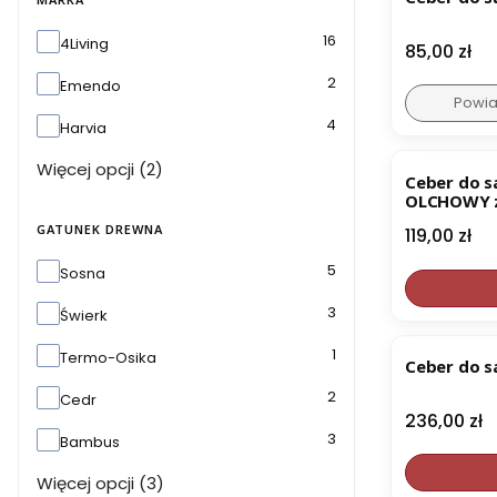
Marka
16
4Living
Cena
85,00 zł
2
Emendo
Powia
4
Harvia
Więcej opcji (2)
Ceber do s
OLCHOWY z
GATUNEK DREWNA
Cena
119,00 zł
Gatunek drewna
5
Sosna
3
Świerk
1
Termo-Osika
Ceber do s
2
Cedr
Cena
236,00 zł
3
Bambus
Więcej opcji (3)