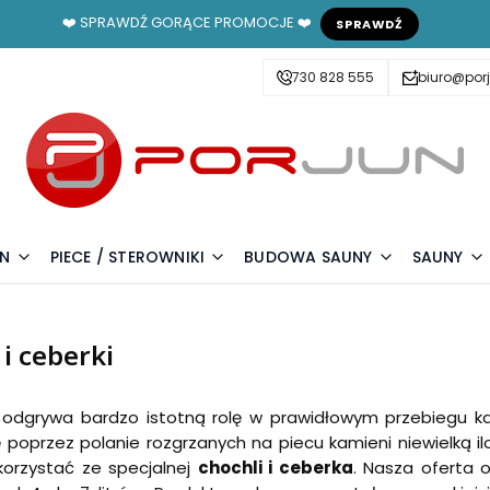
❤️ SPRAWDŹ GORĄCE PROMOCJE ❤️
SPRAWDŹ
730 828 555
biuro@porj
UN
PIECE / STEROWNIKI
BUDOWA SAUNY
SAUNY
i ceberki
odgrywa bardzo istotną rolę w prawidłowym przebiegu każ
 poprzez polanie rozgrzanych na piecu kamieni niewielką ilo
korzystać ze specjalnej
chochli i ceberka
. Nasza oferta 