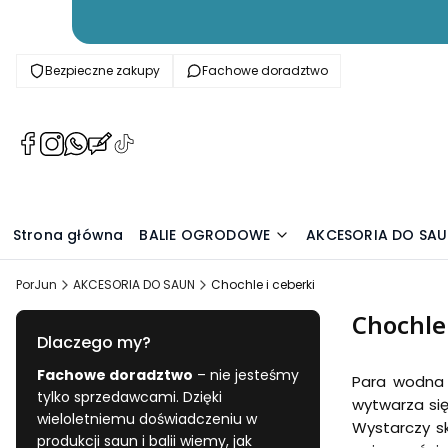
Bezpieczne zakupy
Fachowe doradztwo
(Otwiera
(Otwiera
(Otwiera
(Otwiera
(Otwiera
się
się
się
się
się
w
w
w
w
w
nowej
nowej
nowej
nowej
nowej
karcie)
karcie)
karcie)
karcie)
karcie)
Strona główna
BALIE OGRODOWE
AKCESORIA DO SA
PorJun
AKCESORIA DO SAUN
Chochle i ceberki
Chochle 
Dlaczego my?
Fachowe doradztwo
– nie jesteśmy
Para wodna 
tylko sprzedawcami. Dzięki
wytwarza się
wieloletniemu doświadczeniu w
Wystarczy s
produkcji saun i balii wiemy, jak