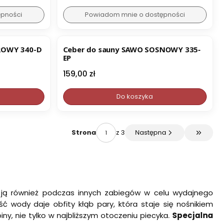
ępności
Powiadom mnie o dostępności
ROWY 340-D
Ceber do sauny SAWO SOSNOWY 335-
EP
Cena
159,00 zł
Do koszyka
z 3
Następna
Strona
Przejdź
 ją również podczas innych zabiegów w celu wydajnego
ość wody daje obfity kłąb pary, która staje się nośnikiem
ny, nie tylko w najbliższym otoczeniu piecyka.
Specjalna