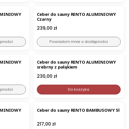
LUMINIOWY
Ceber do sauny RENTO ALUMINIOWY
Czarny
Cena
239,00 zł
ępności
Powiadom mnie o dostępności
LUMINIOWY
Ceber do sauny RENTO ALUMINIOWY
srebrny z pałąkiem
Cena
230,00 zł
ępności
Do koszyka
LUMINIOWY
Ceber do sauny RENTO BAMBUSOWY 5l
Cena
217,00 zł