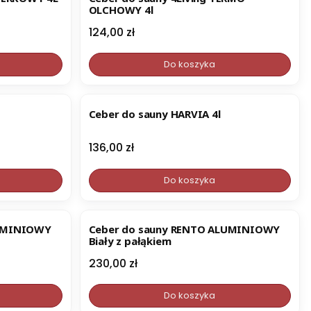
OLCHOWY 4l
Cena
124,00 zł
Do koszyka
Ceber do sauny HARVIA 4l
Cena
136,00 zł
Do koszyka
LUMINIOWY
Ceber do sauny RENTO ALUMINIOWY
Biały z pałąkiem
Cena
230,00 zł
Do koszyka