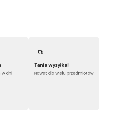
a
Tania wysyłka!
 w dni
Nawet dla wielu przedmiotów