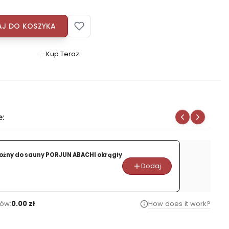
J DO KOSZYKA
Kup Teraz
Szybki
zakup
dla
produktu
Lampa
e:
do
sauny
HARVIA
ożny do sauny PORJUN ABACHI okrągły
Dodaj
ów:
0.00 zł
How does it work?