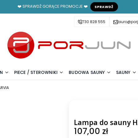
❤️ SPRAWDŹ GORĄCE PROMOCJE ❤️
SPRAWDŹ
730 828 555
biuro@porj
UN
PIECE / STEROWNIKI
BUDOWA SAUNY
SAUNY
ARVIA
Lampa do sauny 
Cena
107,00 zł