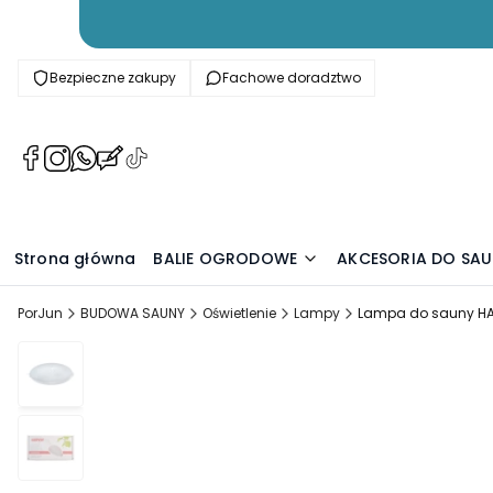
Bezpieczne zakupy
Fachowe doradztwo
(Otwiera
(Otwiera
(Otwiera
(Otwiera
(Otwiera
się
się
się
się
się
w
w
w
w
w
nowej
nowej
nowej
nowej
nowej
karcie)
karcie)
karcie)
karcie)
karcie)
Strona główna
BALIE OGRODOWE
AKCESORIA DO SA
PorJun
BUDOWA SAUNY
Oświetlenie
Lampy
Lampa do sauny H