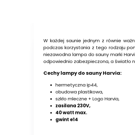
W każdej saunie jednym z równie ważny
podczas korzystania z tego rodzaju pom
niezawodna lampa do sauny marki Harvia 
odpowiednio zabezpieczona, a światło nie
Cechy lampy do sauny Harvia:
hermetyczna ip44,
obudowa plastikowa,
szkło mleczne + Logo Harvia,
zasilana 230V,
40 watt max.
gwint e14