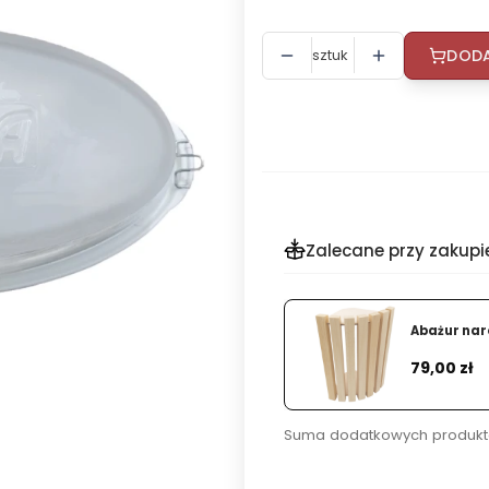
sztuk
DODA
Zalecane przy zakupi
Abażur nar
Cena
79,00 zł
Suma dodatkowych produkt