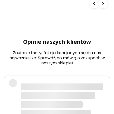
sau
ny
Aba
chi
typ
5
dow
olny
wy
Opinie naszych klientów
mia
r
Zaufanie i satysfakcja kupujących są dla nas
najważniejsze. Sprawdź, co mówią o zakupach w
naszym sklepie!
Produkty bardzo solidne, dokładnie
takie jak w opisie. Paczka dotarła
szybko i świetnie zapakowana.
Marta