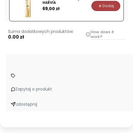
HARVIA
Dodaj
Cena
69,00 zł
Suma dodatkowych produktów:
How does it
0.00 zł
work?
Zapytaj o produkt
Udostępnij