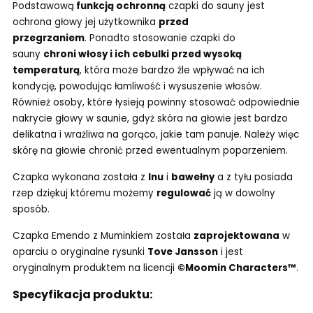
Podstawową
funkcją ochronną
czapki do sauny jest
ochrona głowy jej użytkownika
przed
przegrzaniem
. Ponadto stosowanie czapki do
sauny
chroni włosy i ich cebulki przed wysoką
temperaturą
, która może bardzo źle wpływać na ich
kondycję, powodując łamliwość i wysuszenie włosów.
Również osoby, które łysieją powinny stosować odpowiednie
nakrycie głowy w saunie, gdyż skóra na głowie jest bardzo
delikatna i wrażliwa na gorąco, jakie tam panuje. Należy więc
skórę na głowie chronić przed ewentualnym poparzeniem.
Czapka wykonana została z
lnu
i
bawełny
a z tyłu posiada
rzep dziękuj któremu możemy
regulować
ją w dowolny
sposób.
Czapka Emendo z Muminkiem została
zaprojektowana
w
oparciu o oryginalne rysunki
Tove Jansson
i jest
oryginalnym produktem na licencji
©Moomin Characters™
.
Specyfikacja produktu: