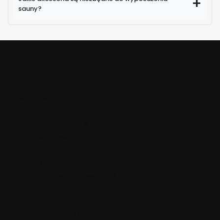
sauny?
TANIA WYSYŁKA!
Nawet dla wielu przedmiotów
WYSYŁAMY W CIĄGU 24H
Dla zamówień złożonych do 13:00
BEZPIECZNE PŁATNOŚCI
Dzięki certyfikatowi i szyfrowaniu SSL
WYGODNA DOSTAWA
Kurierzy, paczkomaty i punkty odbioru