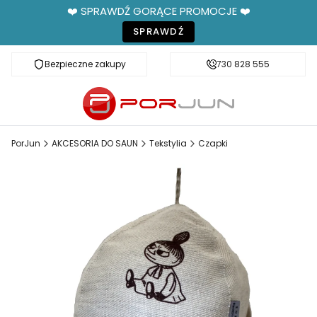
❤️ SPRAWDŹ GORĄCE PROMOCJE ❤️
SPRAWDŹ
Bezpieczne zakupy
Fachowe doradztwo
730 828 555
PorJun
AKCESORIA DO SAUN
Tekstylia
Czapki