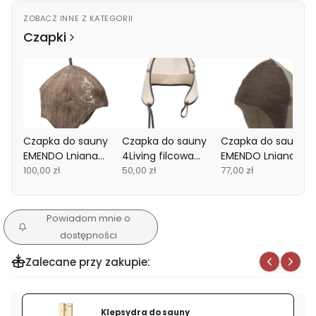
ZOBACZ INNE Z KATEGORII
Czapki
Czapka do sauny
Czapka do sauny
Czapka do sauny
EMENDO Lniana
4Living filcowa
EMENDO Lniana
Muminki Brązowa
100,00 zł
Pilotka
50,00 zł
brązowa
77,00 zł
Powiadom mnie o
dostępności
Zalecane przy zakupie:
Klepsydra do sauny