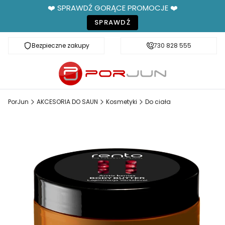
❤️ SPRAWDŹ GORĄCE PROMOCJE ❤️
SPRAWDŹ
Bezpieczne zakupy
Fachowe doradztwo
730 828 555
PorJun
AKCESORIA DO SAUN
Kosmetyki
Do ciała