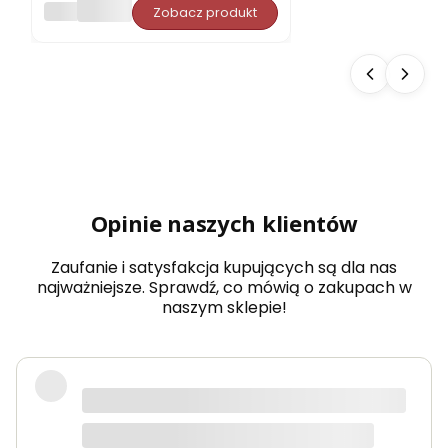
PORJUN
Zobacz produkt
pro
ste
do
sau
ny
Aba
chi
typ
5
dow
olny
wy
Opinie naszych klientów
mia
r
Zaufanie i satysfakcja kupujących są dla nas
najważniejsze. Sprawdź, co mówią o zakupach w
naszym sklepie!
Produkty bardzo solidne, dokładnie
takie jak w opisie. Paczka dotarła
szybko i świetnie zapakowana.