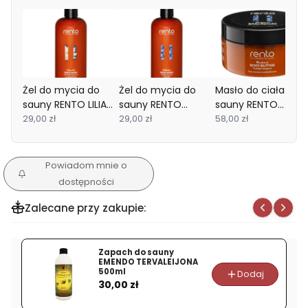
Żel do mycia do
Żel do mycia do
Masło do ciała do
sauny RENTO LILIA
sauny RENTO
sauny RENTO
WODNA 400ml
29,00 zł
BORÓWKOWY
29,00 zł
Blueberry
58,00 zł
Vegan
400ml Vegan
Borówkowe 200ml
Powiadom mnie o
dostępności
Zalecane przy zakupie:
Zapach do sauny
EMENDO TERVALEIJONA
500ml
Dodaj
Cena
30,00 zł