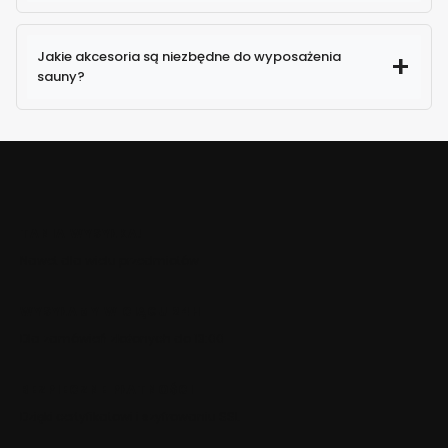
Jakie akcesoria są niezbędne do wyposażenia
sauny?
TANIA WYSYŁKA!
Nawet dla wielu przedmiotów
WYSYŁAMY W CIĄGU 24H
Dla zamówień złożonych do 13:00
BEZPIECZNE PŁATNOŚCI
Dzięki certyfikatowi i szyfrowaniu SSL