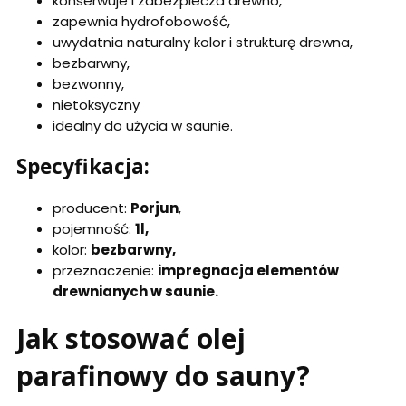
konserwuje i zabezpiecza drewno,
zapewnia hydrofobowość,
uwydatnia naturalny kolor i strukturę drewna,
bezbarwny,
bezwonny,
nietoksyczny
idealny do użycia w saunie.
Specyfikacja:
producent:
Porjun
,
pojemność:
1l,
kolor:
bezbarwny,
przeznaczenie:
impregnacja elementów
drewnianych w saunie.
Jak stosować olej
parafinowy do sauny?