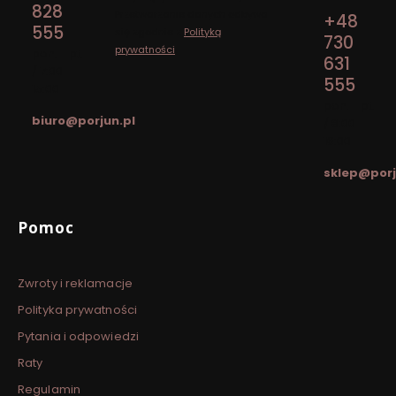
828
Przetwarzanie danych odbywa
+48
555
się zgodnie z
Polityką
730
prywatności
.
pon. - pt.
631
/ 7:00 -
555
15:00
pon. - pt.
biuro@porjun.pl
/ 8:00 -
16:00
sklep@porj
Linki w stopce
Pomoc
Zwroty i reklamacje
Polityka prywatności
Pytania i odpowiedzi
Raty
Regulamin