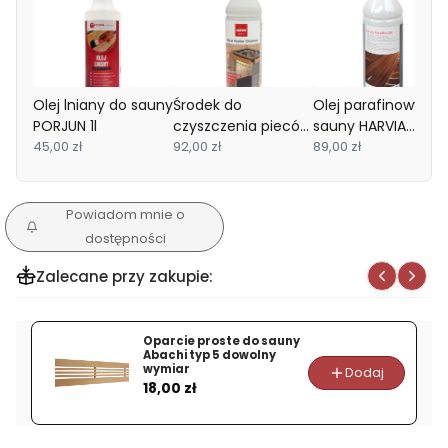
Olej lniany do sauny
Środek do
Olej parafinowy do
PORJUN 1l
czyszczenia pieców
sauny HARVIA
45,00 zł
do sauny HARVIA
92,00 zł
500ml
89,00 zł
Powiadom mnie o
dostępności
Zalecane przy zakupie:
Oparcie proste do sauny
Abachi typ 5 dowolny
wymiar
Dodaj
Cena
18,00 zł