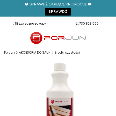
❤️ SPRAWDŹ GORĄCE PROMOCJE ❤️
SPRAWDŹ
Bezpieczne zakupy
Fachowe doradztwo
730 828 555
PorJun
AKCESORIA DO SAUN
Środki czystości