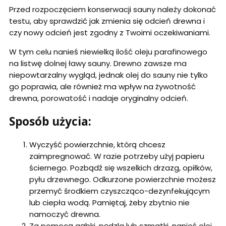
Przed rozpoczęciem konserwacji sauny należy dokonać
testu, aby sprawdzić jak zmienia się odcień drewna i
czy nowy odcień jest zgodny z Twoimi oczekiwaniami.
W tym celu nanieś niewielką ilość oleju parafinowego
na listwę dolnej ławy sauny. Drewno zawsze ma
niepowtarzalny wygląd, jednak olej do sauny nie tylko
go poprawia, ale również ma wpływ na żywotność
drewna, porowatość i nadaje oryginalny odcień.
Sposób użycia:
Wyczyść powierzchnie, którą chcesz
zaimpregnować. W razie potrzeby użyj papieru
ściernego. Pozbądź się wszelkich drzazg, opiłków,
pyłu drzewnego. Odkurzone powierzchnie możesz
przemyć środkiem czyszcząco-dezynfekującym
lub ciepła wodą. Pamiętaj, żeby zbytnio nie
namoczyć drewna.
Za pomocą gąbki, pędzla lub szmatki, nanieś olej