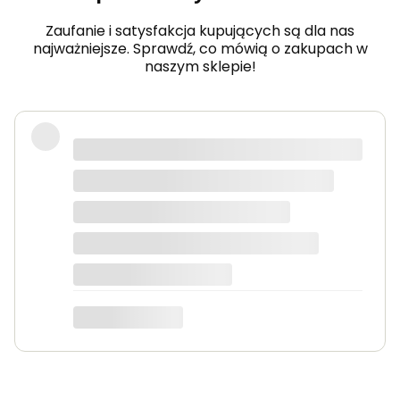
r
Zaufanie i satysfakcja kupujących są dla nas
najważniejsze. Sprawdź, co mówią o zakupach w
naszym sklepie!
Produkty bardzo solidne, dokładnie
takie jak w opisie. Paczka dotarła
szybko i świetnie zapakowana.
Marta