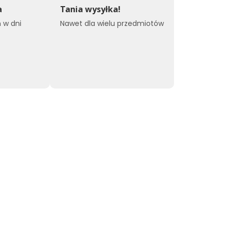
a
Tania wysyłka!
 w dni
Nawet dla wielu przedmiotów