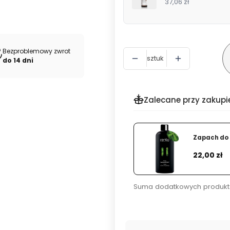
37,06 zł
Bezproblemowy zwrot
sztuk
do 14 dni
Zalecane przy zakupi
Zapach do 
Cena
22,00 zł
Suma dodatkowych produkt