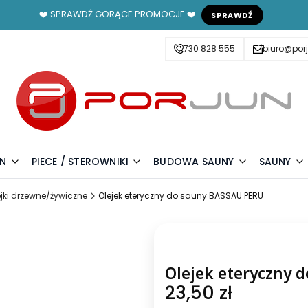
❤️ SPRAWDŹ GORĄCE PROMOCJE ❤️
SPRAWDŹ
730 828 555
biuro@porj
UN
PIECE / STEROWNIKI
BUDOWA SAUNY
SAUNY
ejki drzewne/żywiczne
Olejek eteryczny do sauny BASSAU PERU
Olejek eteryczny 
Cena
23,50 zł