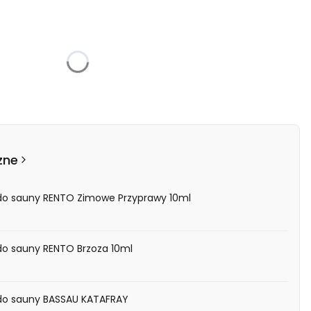
żnić się ceną
zne
 do sauny RENTO Zimowe Przyprawy 10ml
do sauny RENTO Brzoza 10ml
 do sauny BASSAU KATAFRAY