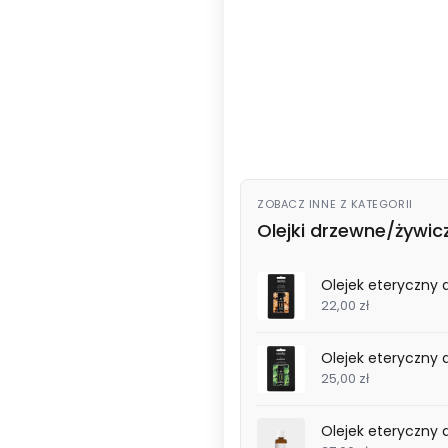
Wybierz wariant produktu:
Poszczególne warianty mogą ró
*
Pojemność
15ml.
50ml.
ZOBACZ INNE Z KATEGORII
Olejki drzewne/żywic
Olejek eteryczny
22,00 zł
Olejek eteryczny 
25,00 zł
Olejek eteryczny