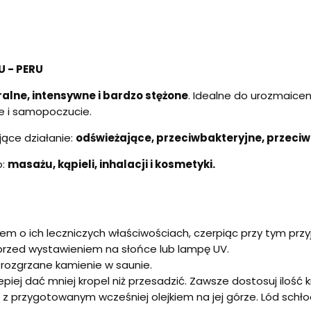
 - PERU
alne, intensywne i bardzo stężone
. Idealne do urozmaice
e i samopoczucie.
jące działanie:
odświeżające, przeciwbakteryjne, przeci
o:
masażu, kąpieli, inhalacji i kosmetyki.
niem o ich leczniczych właściwościach, czerpiąc przy tym pr
 przed wystawieniem na słońce lub lampę UV.
 rozgrzane kamienie w saunie.
piej dać mniej kropel niż przesadzić. Zawsze dostosuj ilość k
du z przygotowanym wcześniej olejkiem na jej górze. Lód schło