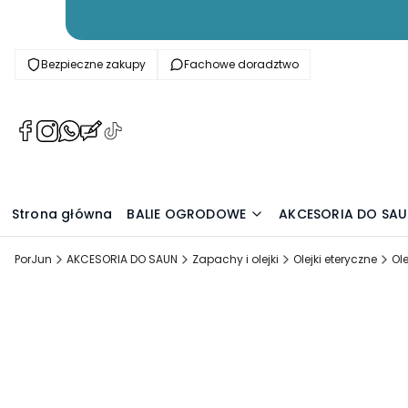
Bezpieczne zakupy
Fachowe doradztwo
(Otwiera
(Otwiera
(Otwiera
(Otwiera
(Otwiera
się
się
się
się
się
w
w
w
w
w
nowej
nowej
nowej
nowej
nowej
karcie)
karcie)
karcie)
karcie)
karcie)
Strona główna
BALIE OGRODOWE
AKCESORIA DO SA
PorJun
AKCESORIA DO SAUN
Zapachy i olejki
Olejki eteryczne
Ol