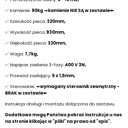
✅ Kamienie:
90kg
➡
kamienie NIE SĄ w zestawie⬅
✅ Szerokość pieca:
320mm,
✅ Wysokość pieca:
930mm,
✅ Głębokość pieca:
320mm,
✅ Waga:
7,7kg,
✅ Napięcie zasilania 3-fazy:
400 V 3N
,
✅ Przewód zasilający:
5 x 1,5mm,
✅ Sterowanie: ➡
wymagany sterownik zewnętrzny -
BRAK w zestawie
⬅
Instrukcja obsługi i montażu dołączona do zestawu.
Dodatkowo mogą Państwo pobrać instrukcje u nas
na stronie klikając w "pliki" na prawo od "opis".