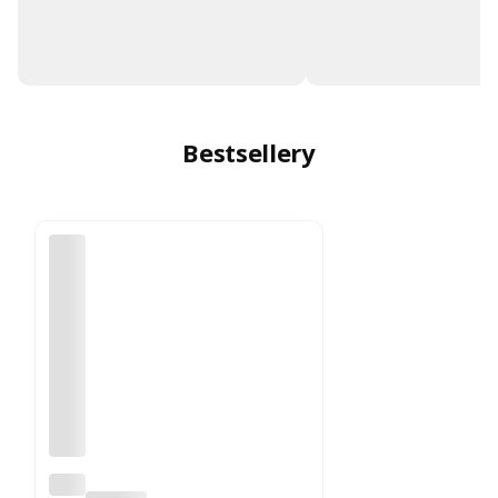
Bestsellery
Opa