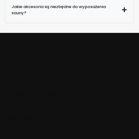
Jakie akcesoria są niezbędne do wyposażenia
sauny?
TANIA WYSYŁKA!
Nawet dla wielu przedmiotów
WYSYŁAMY W CIĄGU 24H
Dla zamówień złożonych do 13:00
BEZPIECZNE PŁATNOŚCI
Dzięki certyfikatowi i szyfrowaniu SSL
WYGODNA DOSTAWA