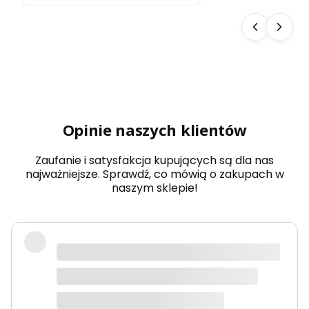
do
sau
ny
Aba
chi
typ
5
dow
olny
wy
Opinie naszych klientów
mia
r
Zaufanie i satysfakcja kupujących są dla nas
najważniejsze. Sprawdź, co mówią o zakupach w
naszym sklepie!
Produkty bardzo solidne, dokładnie
takie jak w opisie. Paczka dotarła
szybko i świetnie zapakowana.