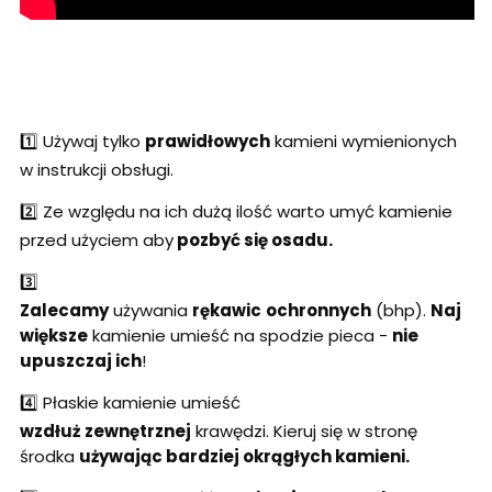
1️⃣ Używaj tylko
prawidłowych
kamieni wymienionych
w instrukcji obsługi.
2️⃣ Ze względu na ich dużą ilość warto umyć kamienie
przed użyciem aby
pozbyć się osadu.
3️⃣
Zalecamy
używania
rękawic
ochronnych
(bhp).
Naj
większe
kamienie umieść na spodzie pieca -
nie
upuszczaj ich
!
4️⃣ Płaskie kamienie umieść
wzdłuż
zewnętrznej
krawędzi. Kieruj się w stronę
środka
używając bardziej okrągłych kamieni.