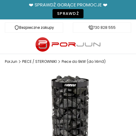
❤️ SPRAWDŹ GORĄCE PROMOCJE ❤️
SPRAWDŹ
Bezpieczne zakupy
Fachowe doradztwo
730 828 555
PorJun
PIECE / STEROWNIKI
Piece do 9kW (do 14m3)