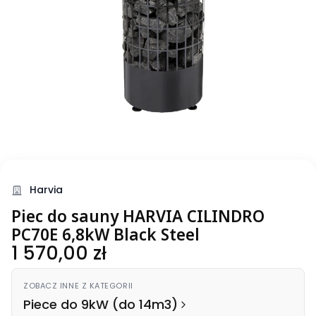
Harvia
Piec do sauny HARVIA CILINDRO
PC70E 6,8kW Black Steel
Cena
1 570,00 zł
ZOBACZ INNE Z KATEGORII
Piece do 9kW (do 14m3)