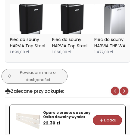
Piec do sauny
Piec do sauny
Piec do sauny
HARVIA Top Steel
HARVIA Top Steel
HARVIA THE WALL
M90E Black 9kW
1 699,00 zł
M90 Black 9kW
1 860,00 zł
SW90E 9kW Stal
1 477,00 zł
Powiadom mnie o
dostępności
Zalecane przy zakupie:
Oparcie proste do sauny
Osika dowolny wymiar
Dodaj
Cena
22,30 zł