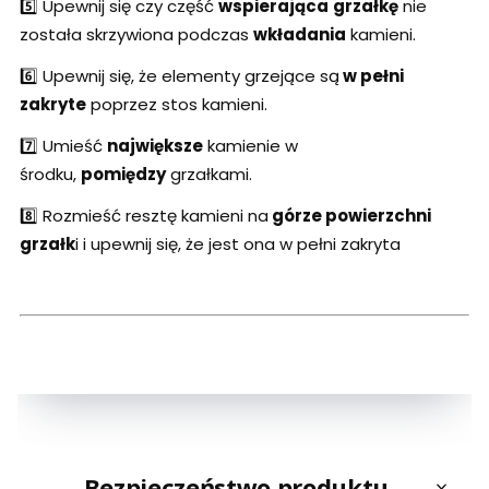
5️⃣ Upewnij się czy część
wspierająca
grzałkę
nie
została skrzywiona podczas
wkładania
kamieni.
6️⃣ Upewnij się, że elementy grzejące są
w pełni
zakryte
poprzez stos kamieni.
7️⃣ Umieść
największe
kamienie w
środku,
pomiędzy
grzałkami.
8️⃣ Rozmieść resztę kamieni na
górze powierzchni
grzałk
i i upewnij się, że jest ona w pełni zakryta
Bezpieczeństwo produktu