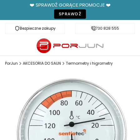
❤️ SPRAWDŹ GORĄCE PROMOCJE ❤️
SPRAWDŹ
Bezpieczne zakupy
Fachowe doradztwo
730 828 555
PorJun
AKCESORIA DO SAUN
Termometry i higrometry