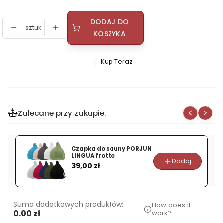
DODAJ DO
sztuk
KOSZYKA
Kup Teraz
Szybki
zakup
dla
produktu
Zalecane przy zakupie:
Termo-
higrometr
do
Czapka do sauny PORJUN
sauny
LINGUA frotte
Dodaj
Cena
SENTIOTEC
39,00 zł
260-
TH
Suma dodatkowych produktów:
How does it
0.00 zł
work?