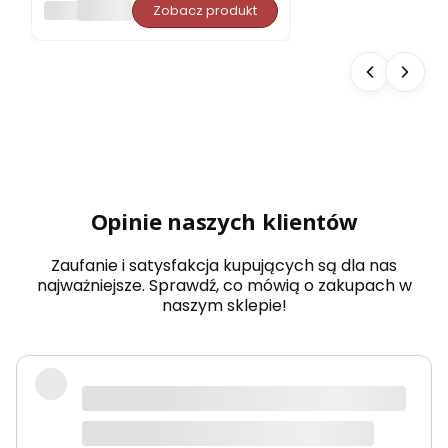
PORJUN
Zobacz produkt
pro
ste
do
sau
ny
Aba
chi
typ
5
dow
olny
wy
Opinie naszych klientów
mia
r
Zaufanie i satysfakcja kupujących są dla nas
najważniejsze. Sprawdź, co mówią o zakupach w
naszym sklepie!
Produkty bardzo solidne, dokładnie
takie jak w opisie. Paczka dotarła
szybko i świetnie zapakowana.