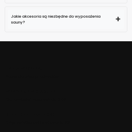
Jakie akcesoria są niezbędne do wyposażenia
sauny?
TANIA WYSYŁKA!
Nawet dla wielu przedmiotów
WYSYŁAMY W CIĄGU 24H
Dla zamówień złożonych do 13:00
BEZPIECZNE PŁATNOŚCI
Dzięki certyfikatowi i szyfrowaniu SSL