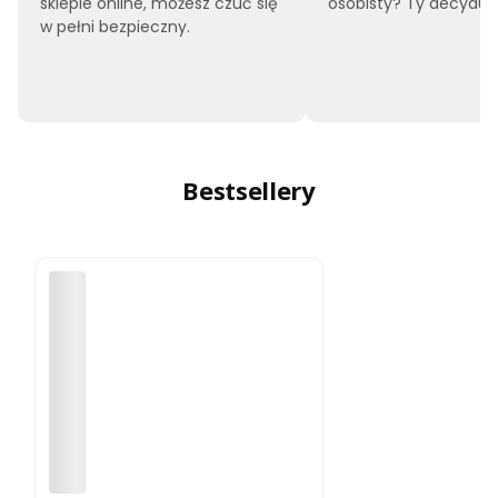
sklepie online, możesz czuć się
osobisty? Ty decyduje
w pełni bezpieczny.
Bestsellery