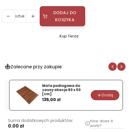
DODAJ DO
sztuk
KOSZYKA
Kup Teraz
Szybki
zakup
dla
produktu
Zalecane przy zakupie:
Termometr
do
sauny
Mata podłogowa do
EMENDO
sauny akacja 80 x 50
[cm]
Dodaj
STALOWY
Cena
135,00 zł
Suma dodatkowych produktów:
How does it
0.00 zł
work?