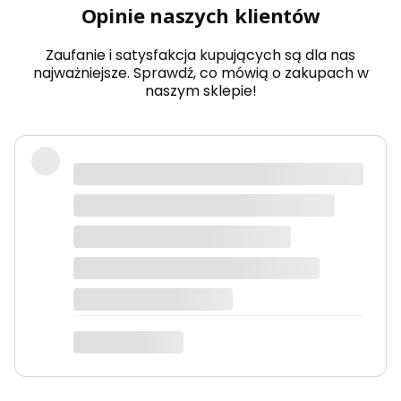
Opinie naszych klientów
mia
r
Zaufanie i satysfakcja kupujących są dla nas
najważniejsze. Sprawdź, co mówią o zakupach w
naszym sklepie!
Produkty bardzo solidne, dokładnie
takie jak w opisie. Paczka dotarła
szybko i świetnie zapakowana.
Marta