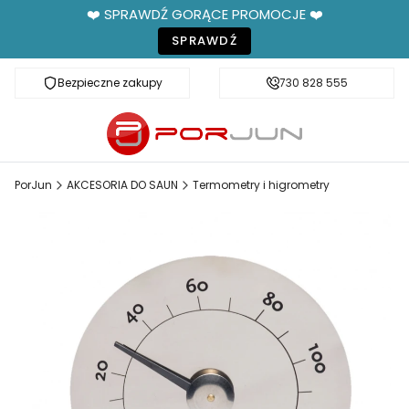
❤️ SPRAWDŹ GORĄCE PROMOCJE ❤️
SPRAWDŹ
Bezpieczne zakupy
Fachowe doradztwo
730 828 555
PorJun
AKCESORIA DO SAUN
Termometry i higrometry