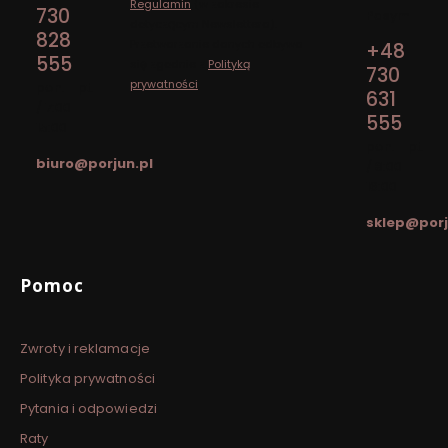
Regulamin
(w zakresie
730
Pasym
dotyczącym Newslettera).
828
Przetwarzanie danych odbywa
+48
555
się zgodnie z
Polityką
730
prywatności
.
pon. - pt.
631
/ 7:00 -
555
15:00
pon. - pt.
biuro@porjun.pl
/ 8:00 -
16:00
sklep@porj
Linki w stopce
Pomoc
Zwroty i reklamacje
Polityka prywatności
Pytania i odpowiedzi
Raty