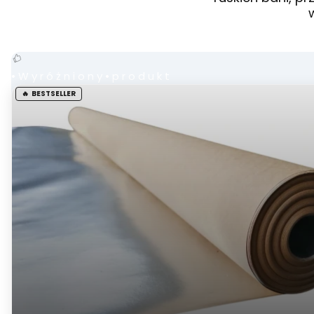
•Wyróżniony•produkt
•
W
y
r
ó
ż
n
i
o
n
y
•
p
r
o
d
u
k
t
BESTSELLER