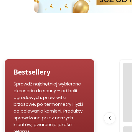
Bestsellery
Sprawdź najchętniej wybierane
akcesoria do sauny – od balii
ogrodowych, przez witki
brzozowe, po termometry i łyżki
do polewania kamieni. Produkty
sprawdzone przez naszych
klientów, gwarancja jakości i
Opa
relaksu.