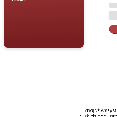
Aba
POR
Znajdź wszyst
ruskich bani, p