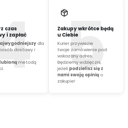
z czas
Zakupy wkrótce będą
y i zapłać
u Ciebie
ajwygodniejszy
dla
Kurier przywiezie
sposób dostawy i
twoje zamówienie pod
wskazany adres.
lubioną
metodą
Będziemy wdzięczni,
i.
jeżeli
podzielisz się z
nami swoją opinią
o
zakupie!