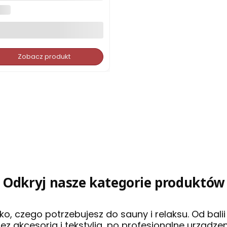
chi typ 5 dowolny wymiar
JUN
Zobacz produkt
Odkryj nasze kategorie produktów
ko, czego potrzebujesz do sauny i relaksu. Od bali
rzez akcesoria i tekstylia, po profesjonalne urządz