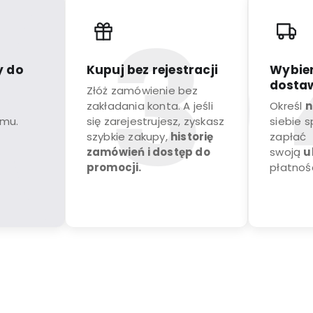
y do
Kupuj bez rejestracji
Wybier
dostaw
Złóż zamówienie bez
zakładania konta. A jeśli
Określ
n
omu.
się zarejestrujesz, zyskasz
siebie 
szybkie zakupy,
historię
zapłać
zamówień i dostęp do
swoją
u
promocji.
płatnośc