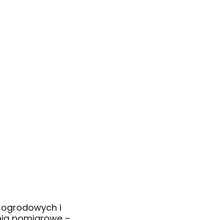
i ogrodowych i
enia pomiarowe –