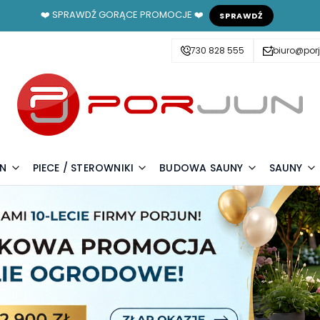
❤️ SPRAWDŹ GORĄCE PROMOCJE ❤️
SPRAWDŹ
730 828 555
biuro@porj
UN
PIECE / STEROWNIKI
BUDOWA SAUNY
SAUNY