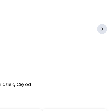
Włącz
 dzielą Cię od