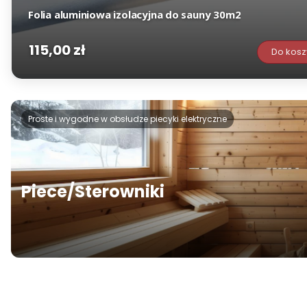
Folia aluminiowa izolacyjna do sauny 30m2
115,00 zł
Cena
Do kosz
Proste i wygodne w obsłudze piecyki elektryczne
Piece/Sterowniki