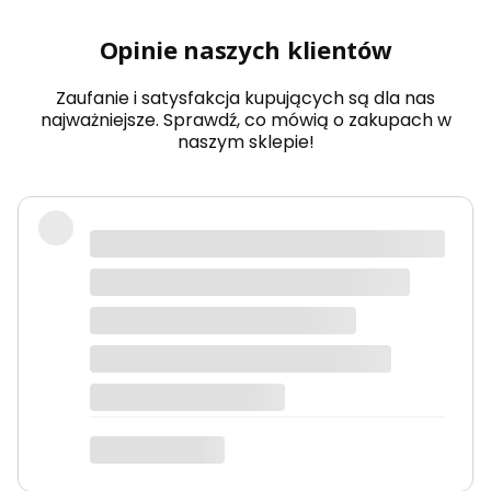
olny
wy
Opinie naszych klientów
mia
r
Zaufanie i satysfakcja kupujących są dla nas
najważniejsze. Sprawdź, co mówią o zakupach w
naszym sklepie!
Produkty bardzo solidne, dokładnie
takie jak w opisie. Paczka dotarła
szybko i świetnie zapakowana.
Marta