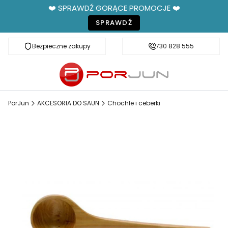
❤️ SPRAWDŹ GORĄCE PROMOCJE ❤️
SPRAWDŹ
Bezpieczne zakupy
Fachowe doradztwo
730 828 555
PorJun
AKCESORIA DO SAUN
Chochle i ceberki