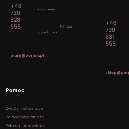
15
Zapisując się, akceptujesz nasz
+48
12-130
Regulamin
(w zakresie
730
Pasym
dotyczącym Newslettera).
828
Przetwarzanie danych odbywa
+48
555
się zgodnie z
Polityką
730
prywatności
.
pon. - pt.
631
/ 7:00 -
555
15:00
pon. - pt.
biuro@porjun.pl
/ 8:00 -
16:00
sklep@porj
Linki w stopce
Pomoc
Zwroty i reklamacje
Polityka prywatności
Pytania i odpowiedzi