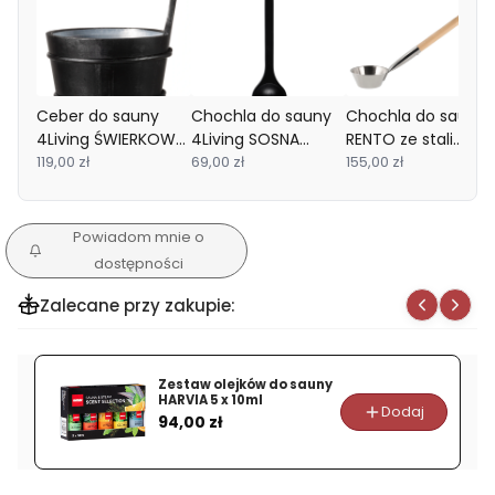
Ceber do sauny
Chochla do sauny
Chochla do sauny
4Living ŚWIERKOWY
4Living SOSNA
RENTO ze stali
CZARNY
119,00 zł
CZARNA
69,00 zł
nierdzewnej
155,00 zł
Powiadom mnie o
dostępności
Zalecane przy zakupie:
Zestaw olejków do sauny
HARVIA 5 x 10ml
Dodaj
Cena
94,00 zł