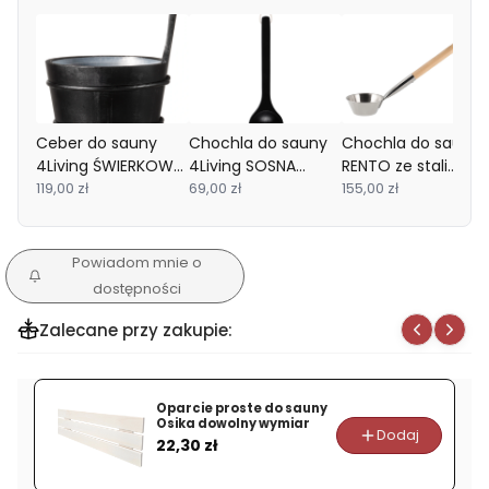
Ceber do sauny
Chochla do sauny
Chochla do sauny
4Living ŚWIERKOWY
4Living SOSNA
RENTO ze stali
CZARNY
119,00 zł
CZARNA
69,00 zł
nierdzewnej
155,00 zł
Powiadom mnie o
dostępności
Zalecane przy zakupie:
Oparcie proste do sauny
Osika dowolny wymiar
Dodaj
Cena
22,30 zł