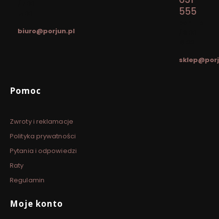
/ 7:00 -
555
15:00
pon. - pt.
biuro@porjun.pl
/ 8:00 -
16:00
sklep@porj
Linki w stopce
Pomoc
Zwroty i reklamacje
Polityka prywatności
Pytania i odpowiedzi
Raty
Regulamin
Moje konto