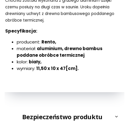
Chochla została wykonana z grubego aluminium dzięki
czemu posłuży na długi czas w saunie. Uroku dopełnia
drewniany uchwyt z drewna bambusowego poddanego
obróbce termicznej.
Specyfikacja:
producent:
Rento,
materiał:
aluminium, drewno bambus
poddane obróbce termicznej
kolor:
biały,
wymiary:
11,50 x 10 x 47[cm].
Bezpieczeństwo produktu