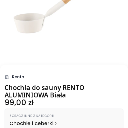
Rento
Chochla do sauny RENTO
ALUMINIOWA Biała
Cena
99,00 zł
ZOBACZ INNE Z KATEGORII
Chochle i ceberki