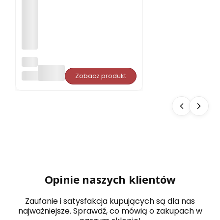
Opa
rcie
PORJUN
Zobacz produkt
pro
ste
do
sau
ny
Aba
chi
typ
5
dow
olny
wy
Opinie naszych klientów
mia
r
Zaufanie i satysfakcja kupujących są dla nas
najważniejsze. Sprawdź, co mówią o zakupach w