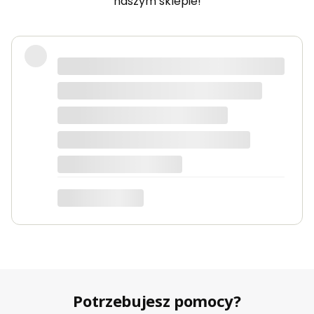
naszym sklepie!
Produkty bardzo solidne, dokładnie
takie jak w opisie. Paczka dotarła
szybko i świetnie zapakowana.
Marta
Potrzebujesz pomocy?