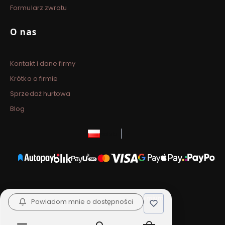
Formularz zwrotu
O nas
Kontakt i dane firmy
Krótko o firmie
Sprzedaż hurtowa
Blog
polski
zł
Sklep internetowy
Shoper Premium
Powiadom mnie o dostępności