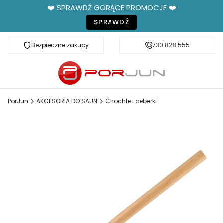
❤️ SPRAWDŹ GORĄCE PROMOCJE ❤️
SPRAWDŹ
Bezpieczne zakupy
Fachowe doradztwo
730 828 555
PorJun
AKCESORIA DO SAUN
Chochle i ceberki