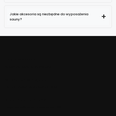
Jakie akcesoria są niezbędne do wyposażenia
sauny?
TANIA WYSYŁKA!
Nawet dla wielu przedmiotów
WYSYŁAMY W CIĄGU 24H
Dla zamówień złożonych do 13:00
BEZPIECZNE PŁATNOŚCI
Dzięki certyfikatowi i szyfrowaniu SSL