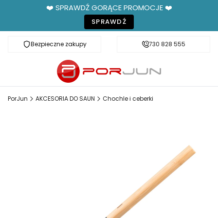
❤️ SPRAWDŹ GORĄCE PROMOCJE ❤️
SPRAWDŹ
Bezpieczne zakupy
Fachowe doradztwo
730 828 555
PorJun
AKCESORIA DO SAUN
Chochle i ceberki