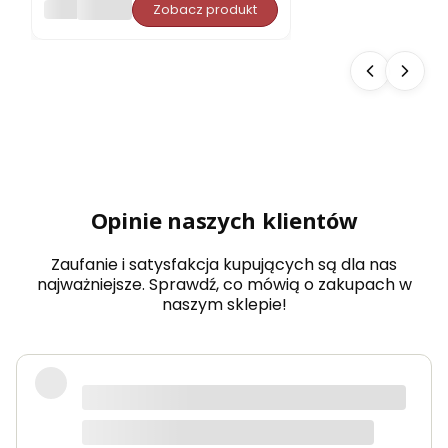
PORJUN
Zobacz produkt
pro
ste
do
sau
ny
Aba
chi
typ
5
dow
olny
wy
Opinie naszych klientów
mia
r
Zaufanie i satysfakcja kupujących są dla nas
najważniejsze. Sprawdź, co mówią o zakupach w
naszym sklepie!
Produkty bardzo solidne, dokładnie
takie jak w opisie. Paczka dotarła
szybko i świetnie zapakowana.