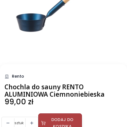
Rento
Chochla do sauny RENTO
ALUMINIOWA Ciemnoniebieska
Cena
99,00 zł
DODAJ DO
sztuk
KOSZYKA