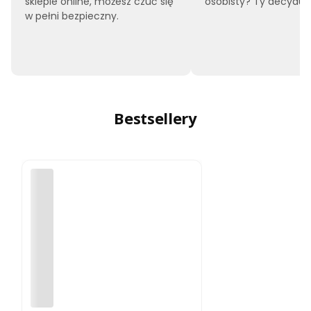
sklepie online, możesz czuć się
osobisty? Ty decyduje
w pełni bezpieczny.
Bestsellery