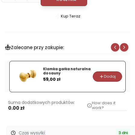
Kup Teraz
Szybki
zakup
dla
produktu
Zalecane przy zakupie:
Chochla
do
sauny
Klamka gałka naturalna
RENTO
do sauny
Dodaj
Cena
ALUMINIOWA
59,00 zł
Ciemnoniebieska
Suma dodatkowych produktów:
How does it
0.00 zł
work?
Czas wysyłki:
3 dni