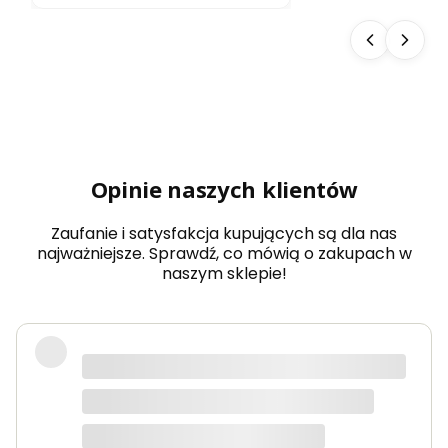
do
sau
ny
Aba
chi
typ
5
dow
olny
wy
Opinie naszych klientów
mia
r
Zaufanie i satysfakcja kupujących są dla nas
najważniejsze. Sprawdź, co mówią o zakupach w
naszym sklepie!
Produkty bardzo solidne, dokładnie
takie jak w opisie. Paczka dotarła
szybko i świetnie zapakowana.