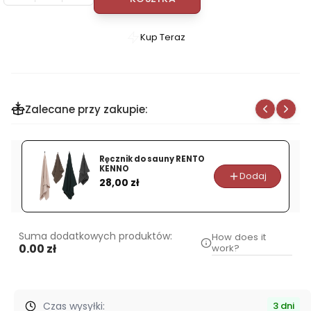
Kup Teraz
Szybki
zakup
dla
produktu
Zalecane przy zakupie:
Termo-
Higrometr
do
Ręcznik do sauny RENTO
sauny
KENNO
Dodaj
Cena
SAWO
28,00 zł
225-
THD
Cedrowy
Suma dodatkowych produktów:
How does it
0.00 zł
work?
Czas wysyłki:
3 dni