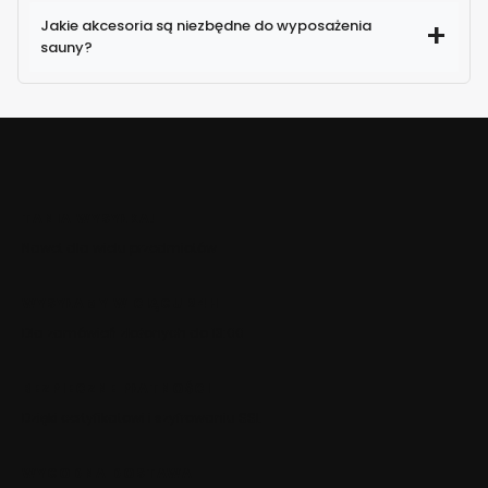
Jakie akcesoria są niezbędne do wyposażenia
sauny?
TANIA WYSYŁKA!
Nawet dla wielu przedmiotów
WYSYŁAMY W CIĄGU 24H
Dla zamówień złożonych do 13:00
BEZPIECZNE PŁATNOŚCI
Dzięki certyfikatowi i szyfrowaniu SSL
WYGODNA DOSTAWA