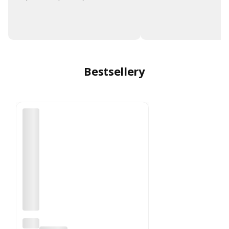
Bestsellery
Opa