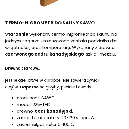
TERMO-HIGROMETR DO SAUNY SAWO
Starannie
wykonany termo-higrometr do sauny. Na
jednym zegarze umieszczona zastała podziałka dla
wilgotności, oraz temperaturę. Wykonany z drewna
czerwonego cedru kanadyjskiego
, szkła i metalu.
Drewno cedrowe...
jest
lekkie
, łatwe w obróbce.
Nie
zawiera żywic i
olejów.
Odporne
na grzyby, pleśnie i owady.
producent: SAWO,
model: 225-THD
drewno:
cedr kanadyjski
,
zakres temperatury: 20-120 stopni C.
zakres wilgotności: 0-100 %