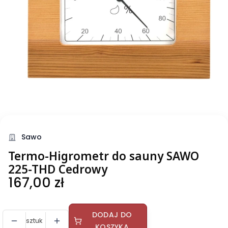
Sawo
Termo-Higrometr do sauny SAWO
225-THD Cedrowy
Cena
167,00 zł
DODAJ DO
sztuk
KOSZYKA