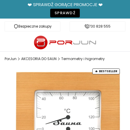
❤️ SPRAWDŹ GORĄCE PROMOCJE ❤️
SPRAWDŹ
Bezpieczne zakupy
Fachowe doradztwo
730 828 555
PorJun
AKCESORIA DO SAUN
Termometry i higrometry
BESTSELLER