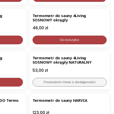
ng
Termometr do sauny 4Living
SOSNOWY okrągły
Cena
46,00 zł
Do koszyka
ng
Termometr do sauny 4Living
Y
SOSNOWY okrągły NATURALNY
Cena
53,00 zł
Powiadom mnie o dostępności
BESTSELLER
NDO Termo
Termometr do sauny HARVIA
Cena
123,00 zł