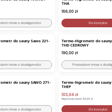
THA
Cena
166,00 zł
dom mnie o dostępności
Do koszyka
ometr do sauny Sawo 221-
Termo-Higrometr do saun
THD CEDROWY
Cena
190,00 zł
dom mnie o dostępności
Powiadom mnie o dost
OKAZJA
rometr do sauny SAWO 271-
Termo-higrometr do sauny
THEP
Cena promocyjna
103,04 zł
Najniższa cena:
112,00 zł
dom mnie o dostępności
Do koszyka