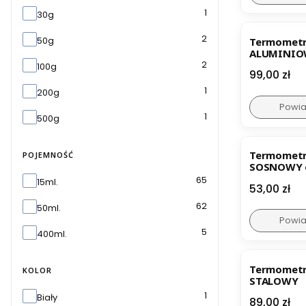
Ilość
1
30g
2
50g
Termometr do
ALUMINIO
2
100g
Cena
99,00 zł
1
200g
Powia
1
500g
Termometr 
POJEMNOŚĆ
SOSNOWY 
Pojemność
65
15ml.
Cena
53,00 zł
62
50ml.
Powia
5
400ml.
Termometr
KOLOR
STALOWY
Kolor
1
Biały
Cena
89,00 zł