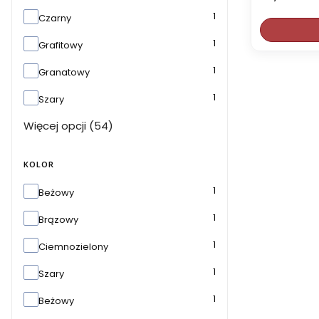
1
Czarny
1
Grafitowy
1
Granatowy
1
Szary
Więcej opcji (54)
KOLOR
Kolor
1
Beżowy
1
Brązowy
1
Ciemnozielony
1
Szary
1
Beżowy