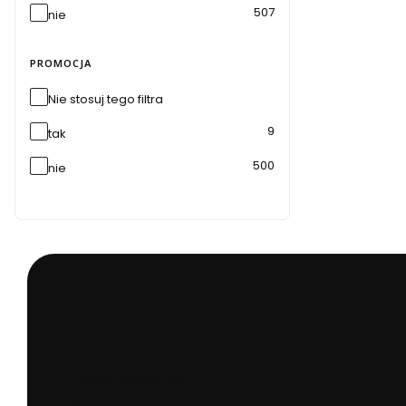
507
nie
PROMOCJA
Nie stosuj tego filtra
9
tak
500
nie
TANIA WYSYŁKA!
Nawet dla wielu przedmiotów