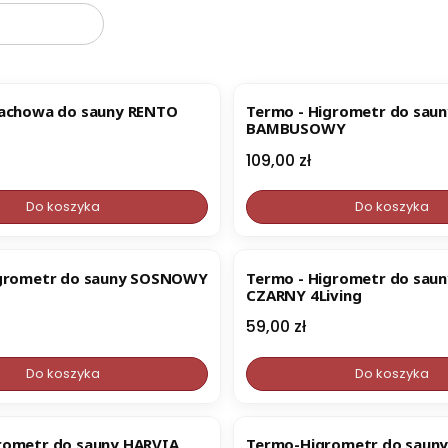
pachowa do sauny RENTO
Termo - Higrometr do sau
BAMBUSOWY
Cena
109,00 zł
Do koszyka
Do koszyka
igrometr do sauny SOSNOWY
Termo - Higrometr do sa
CZARNY 4Living
Cena
59,00 zł
Do koszyka
Do koszyka
ER
rometr do sauny HARVIA
Termo-Higrometr do saun