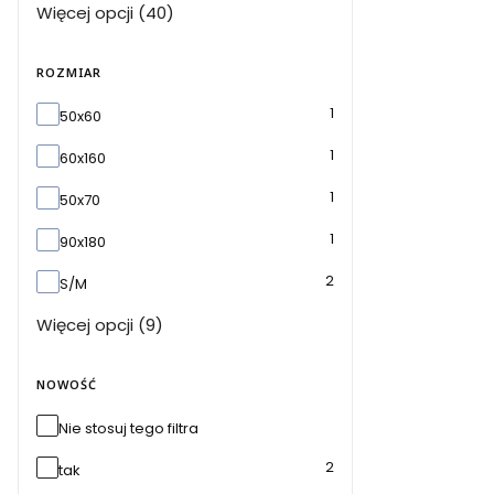
Więcej opcji (40)
ROZMIAR
Rozmiar
1
50x60
1
60x160
1
50x70
1
90x180
2
S/M
Więcej opcji (9)
NOWOŚĆ
Nie stosuj tego filtra
2
tak