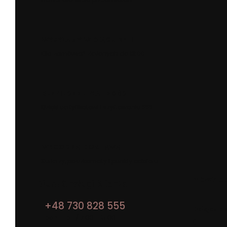
WYSYŁAMY W CIĄGU 24H
Dla zamówień złożonych do 13:00
BEZPIECZNE PŁATNOŚCI
Dzięki certyfikatowi i szyfrowaniu SSL
WYGODNA DOSTAWA
Kurierzy, paczkomaty i punkty odbioru
Newslet
Biuro Obsługi Klienta
+48 730 828 555
Dołącz d
pon. - pt. / 7:00 - 15:00