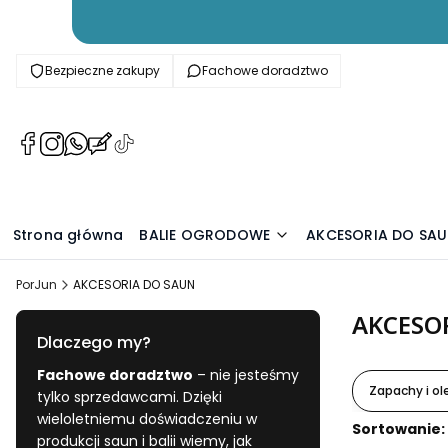
Bezpieczne zakupy
Fachowe doradztwo
(Otwiera
(Otwiera
(Otwiera
(Otwiera
(Otwiera
się
się
się
się
się
w
w
w
w
w
nowej
nowej
nowej
nowej
nowej
karcie)
karcie)
karcie)
karcie)
karcie)
Strona główna
BALIE OGRODOWE
AKCESORIA DO SA
PorJun
AKCESORIA DO SAUN
AKCESO
Dlaczego my?
Fachowe doradztwo
– nie jesteśmy
Zapachy i ole
tylko sprzedawcami. Dzięki
wieloletniemu doświadczeniu w
Lista pr
Sortowanie:
produkcji saun i balii wiemy, jak