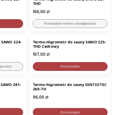
THD
Cena
166,00 zł
Powiadom mnie o dostępności
BESTSELLER
y SAWO 224-
Termo-Higrometr do sauny SAWO 225-
THD Cedrowy
Cena
167,00 zł
ępności
Do koszyka
 SAWO 281-
Termo-higrometr do sauny SENTIOTEC
260-TH
Cena
96,00 zł
Do koszyka