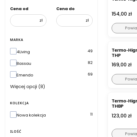
Cena od
Cena do
Cena
154,00 zł
zł
zł
Powia
MARKA
Termo-Higr
Marka
49
4Living
THP
82
Bassau
Cena
169,00 zł
69
Emendo
Powia
Więcej opcji (8)
Termo-Hig
KOLEKCJA
THBP
Kolekcja
11
Cena
Nowa kolekcja
123,00 zł
ILOŚĆ
Powia