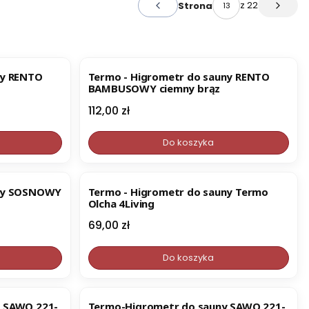
z 22
Strona
Poprzednie produkty
Następ
ny RENTO
Termo - Higrometr do sauny RENTO
BAMBUSOWY ciemny brąz
Cena
112,00 zł
Do koszyka
BESTSELLER
uny SOSNOWY
Termo - Higrometr do sauny Termo
Olcha 4Living
Cena
69,00 zł
Do koszyka
y SAWO 221-
Termo-Higrometr do sauny SAWO 221-