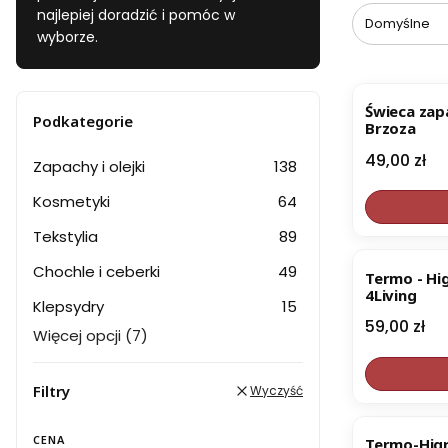
najlepiej doradzić i pomóc w
Domyślne
wyborze.
Świeca za
Podkategorie
Brzoza
Cena
49,00 zł
Zapachy i olejki
138
Kosmetyki
64
Tekstylia
89
Chochle i ceberki
49
Termo - H
4Living
Klepsydry
15
Cena
59,00 zł
Więcej opcji (7)
Filtry
Wyczyść
BESTSELL
CENA
Termo-Hig