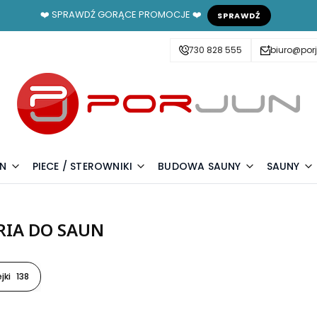
❤️ SPRAWDŹ GORĄCE PROMOCJE ❤️
SPRAWDŹ
730 828 555
biuro@porj
UN
PIECE / STEROWNIKI
BUDOWA SAUNY
SAUNY
RIA DO SAUN
jki
138
oduktów