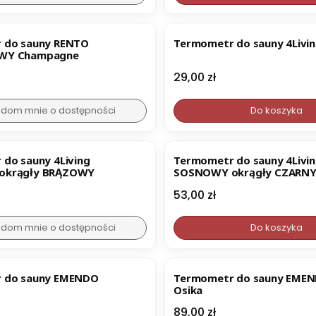
BESTSELLER
 sauny RENTO
Termometr do sauny 4Livi
WY Champagne
Cena
29,00 zł
dom mnie o dostępności
Do koszyka
do sauny 4Living
Termometr do sauny 4Livi
okrągły BRĄZOWY
SOSNOWY okrągły CZARN
Cena
53,00 zł
dom mnie o dostępności
Do koszyka
 do sauny EMENDO
Termometr do sauny EME
Osika
Cena
89,00 zł